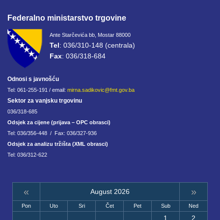
Federalno ministarstvo trgovine
Ante Starčevića bb, Mostar 88000
Tel
: 036/310-148 (centrala)
Fax
: 036/318-684
Odnosi s javnošću
Tel: 061-255-191 / email:
mirna.sadikovic@fmt.gov.ba
Sektor za vanjsku trgovinu
036/318-685
Odsjek za cijene (prijava – OPC obrasci)
Tel: 036/356-448 / Fax: 036/327-936
Odsjek za analizu tržišta (XML obrasci)
Tel: 036/312-622
«
»
August 2026
Pon
Uto
Sri
Čet
Pet
Sub
Ned
1
2