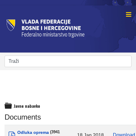
Javne nabavke
folder
Documents
Odluka oprema
(3941
Downloa
18 Jan 2018