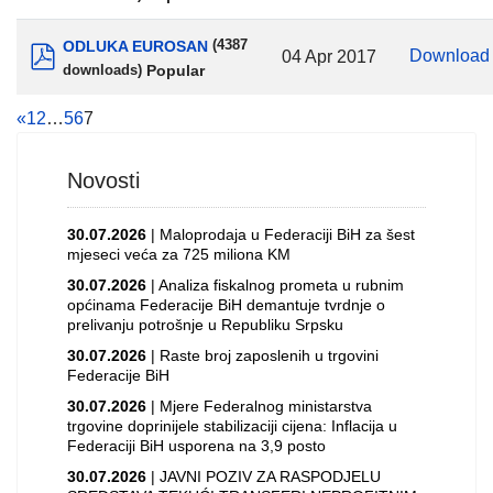
pdf
ODLUKA EUROSAN
(4387
Downloa
04 Apr 2017
Popular
downloads)
pdf
«
1
2
…
5
6
7
Novosti
30.07.2026
| Maloprodaja u Federaciji BiH za šest
mjeseci veća za 725 miliona KM
30.07.2026
| Analiza fiskalnog prometa u rubnim
općinama Federacije BiH demantuje tvrdnje o
prelivanju potrošnje u Republiku Srpsku
30.07.2026
| Raste broj zaposlenih u trgovini
Federacije BiH
30.07.2026
| Mjere Federalnog ministarstva
trgovine doprinijele stabilizaciji cijena: Inflacija u
Federaciji BiH usporena na 3,9 posto
30.07.2026
| JAVNI POZIV ZA RASPODJELU