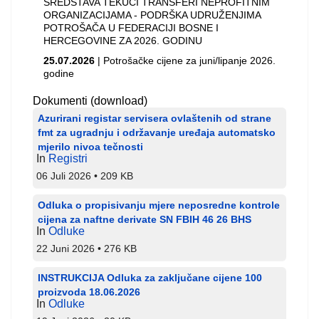
SREDSTAVA TEKUĆI TRANSFERI NEPROFITNIM
ORGANIZACIJAMA - PODRŠKA UDRUŽENJIMA
POTROŠAČA U FEDERACIJI BOSNE I
HERCEGOVINE ZA 2026. GODINU
25.07.2026
| Potrošačke cijene za juni/lipanje 2026.
godine
Dokumenti (download)
Azurirani registar servisera ovlaštenih od strane
fmt za ugradnju i održavanje uređaja automatsko
mjerilo nivoa tečnosti
In
Registri
06 Juli 2026
209 KB
Odluka o propisivanju mjere neposredne kontrole
cijena za naftne derivate SN FBIH 46 26 BHS
In
Odluke
22 Juni 2026
276 KB
INSTRUKCIJA Odluka za zaključane cijene 100
proizvoda 18.06.2026
In
Odluke