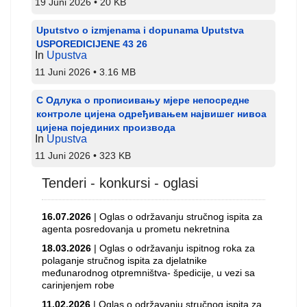
19 Juni 2026
20 KB
Uputstvo o izmjenama i dopunama Uputstva
USPOREDICIJENE 43 26
In
Upustva
11 Juni 2026
3.16 MB
С Одлука о прописивању мјере непосредне
контроле цијена одређивањем највишег нивоа
цијена појединих производа
In
Upustva
11 Juni 2026
323 KB
Tenderi - konkursi - oglasi
16.07.2026
| Oglas o održavanju stručnog ispita za
agenta posredovanja u prometu nekretnina
18.03.2026
| Oglas o održavanju ispitnog roka za
polaganje stručnog ispita za djelatnike
međunarodnog otpremništva- špedicije, u vezi sa
carinjenjem robe
11.02.2026
| Oglas o održavanju stručnog ispita za