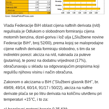
Vlada Federacije BiH oblast cijena naftnih derivata (n/d)
regulisala je Odlukom o slobodnom formiranju cijena
motornih benzina, dizel-goriva i lož ulja („Službene novine
Federacije BiH“, broj 52/00), prema kojoj se maloprodajne
cijene naftnih derivata formiraju slobodno, s tim da se
indirektni porezi: akciza na n/d, naknada za puteve
(putarina), te porez na dodatnu vrijednost (17%),
obračunavaju u skladu sa odgovarajućim propisima koji
regulišu njihovu visinu i način obračuna.
Zakonom o akcizama u BiH ("Službeni glasnik BiH", br.
49/09, 49/14, 60/14, 91/17 i 50/22), akciza na naftne
derivate plaća se po litru derivata na količinu utvrđenu pri
temperaturi +15°C, i to za: