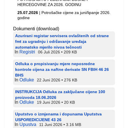
HERCEGOVINE ZA 2026. GODINU
25.07.2026
| Potrošačke cijene za juni/lipanje 2026.
godine
Dokumenti (download)
Azurirani registar servisera ovlaštenih od strane
fmt za ugradnju i održavanje uređaja
automatsko mjerilo nivoa tečnosti
In
Registri
06 Juli 2026
209 KB
Odluka o propisivanju mjere neposredne
kontrole cijena za naftne derivate SN FBIH 46 26
BHS
In
Odluke
22 Juni 2026
276 KB
INSTRUKCIJA Odluka za zaključane cijene 100
proizvoda 18.06.2026
In
Odluke
19 Juni 2026
20 KB
Uputstvo o izmjenama i dopunama Uputstva
USPOREDICIJENE 43 26
In
Upustva
11 Juni 2026
3.16 MB