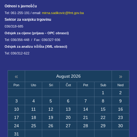
Odnosi s javnošću
Tel: 061-255-191 / email:
mirna.sadikovic@fmt.gov.ba
Sektor za vanjsku trgovinu
036/318-685
Odsjek za cijene (prijava – OPC obrasci)
Tel: 036/356-448 / Fax: 036/327-936
Odsjek za analizu tržišta (XML obrasci)
Tel: 036/312-622
«
»
August 2026
Pon
Uto
Sri
Čet
Pet
Sub
Ned
1
2
3
4
5
6
7
8
9
10
11
12
13
14
15
16
17
18
19
20
21
22
23
24
25
26
27
28
29
30
31