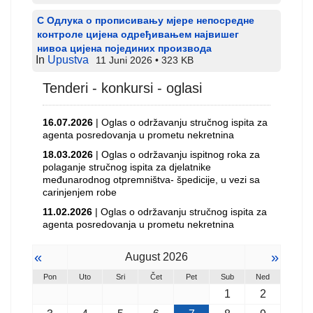
С Одлука о прописивању мјере непосредне
контроле цијена одређивањем највишег
нивоа цијена појединих производа
In
Upustva
11 Juni 2026
323 KB
Tenderi - konkursi - oglasi
16.07.2026
| Oglas o održavanju stručnog ispita za
agenta posredovanja u prometu nekretnina
18.03.2026
| Oglas o održavanju ispitnog roka za
polaganje stručnog ispita za djelatnike
međunarodnog otpremništva- špedicije, u vezi sa
carinjenjem robe
11.02.2026
| Oglas o održavanju stručnog ispita za
agenta posredovanja u prometu nekretnina
«
»
August 2026
Pon
Uto
Sri
Čet
Pet
Sub
Ned
1
2