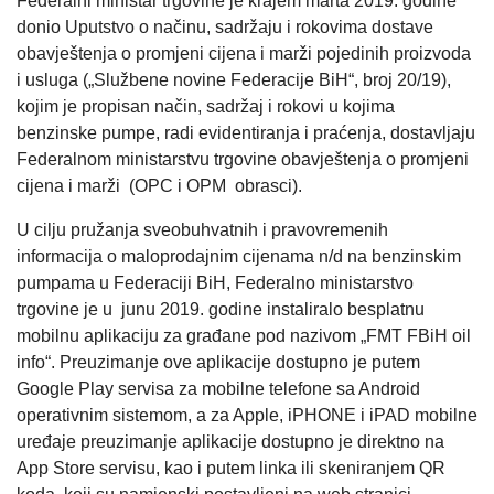
Federalni ministar trgovine je krajem marta 2019. godine
donio Uputstvo o načinu, sadržaju i rokovima dostave
obavještenja o promjeni cijena i marži pojedinih proizvoda
i usluga („Službene novine Federacije BiH“, broj 20/19),
kojim je propisan način, sadržaj i rokovi u kojima
benzinske pumpe, radi evidentiranja i praćenja, dostavljaju
Federalnom ministarstvu trgovine obavještenja o promjeni
cijena i marži (OPC i OPM obrasci).
U cilju pružanja sveobuhvatnih i pravovremenih
informacija o maloprodajnim cijenama n/d na benzinskim
pumpama u Federaciji BiH, Federalno ministarstvo
trgovine je u junu 2019. godine instaliralo besplatnu
mobilnu aplikaciju za građane pod nazivom „FMT FBiH oil
info“. Preuzimanje ove aplikacije dostupno je putem
Google Play servisa za mobilne telefone sa Android
operativnim sistemom, a za Apple, iPHONE i iPAD mobilne
uređaje preuzimanje aplikacije dostupno je direktno na
App Store servisu, kao i putem linka ili skeniranjem QR