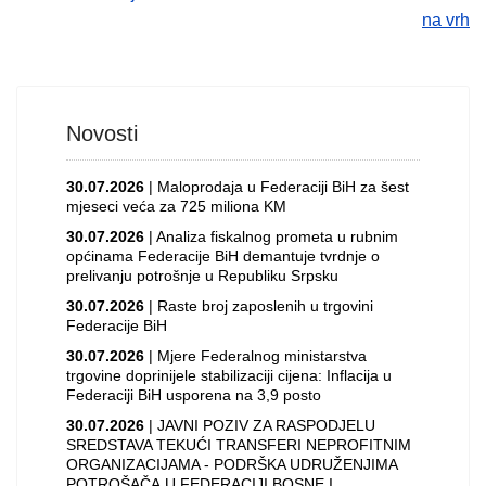
na vrh
Novosti
30.07.2026
| Maloprodaja u Federaciji BiH za šest
mjeseci veća za 725 miliona KM
30.07.2026
| Analiza fiskalnog prometa u rubnim
općinama Federacije BiH demantuje tvrdnje o
prelivanju potrošnje u Republiku Srpsku
30.07.2026
| Raste broj zaposlenih u trgovini
Federacije BiH
30.07.2026
| Mjere Federalnog ministarstva
trgovine doprinijele stabilizaciji cijena: Inflacija u
Federaciji BiH usporena na 3,9 posto
30.07.2026
| JAVNI POZIV ZA RASPODJELU
SREDSTAVA TEKUĆI TRANSFERI NEPROFITNIM
ORGANIZACIJAMA - PODRŠKA UDRUŽENJIMA
POTROŠAČA U FEDERACIJI BOSNE I