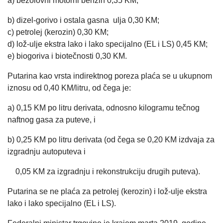
a) bezolovni motorni benzin 0,35 KM;
b) dizel-gorivo i ostala gasna ulja 0,30 KM;
c) petrolej (kerozin) 0,30 KM;
d) lož-ulje ekstra lako i lako specijalno (EL i LS) 0,45 KM;
e) biogoriva i biotečnosti 0,30 KM.
Putarina kao vrsta indirektnog poreza plaća se u ukupnom
iznosu od 0,40 KM/litru, od čega je:
a) 0,15 KM po litru derivata, odnosno kilogramu tečnog
naftnog gasa za puteve, i
b) 0,25 KM po litru derivata (od čega se 0,20 KM izdvaja za
izgradnju autoputeva i
0,05 KM za izgradnju i rekonstrukciju drugih puteva).
Putarina se ne plaća za petrolej (kerozin) i lož-ulje ekstra
lako i lako specijalno (EL i LS).