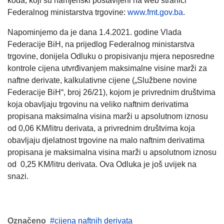
koda, koji su namjenski postavljeni na web stranici
Federalnog ministarstva trgovine:
www.fmt.gov.ba
.
Napominjemo da je dana 1.4.2021. godine Vlada
Federacije BiH, na prijedlog Federalnog ministarstva
trgovine, donijela Odluku o propisivanju mjera neposredne
kontrole cijena utvrđivanjem maksimalne visine marži za
naftne derivate, kalkulativne cijene („Službene novine
Federacije BiH“, broj 26/21), kojom je privrednim društvima
koja obavljaju trgovinu na veliko naftnim derivatima
propisana maksimalna visina marži u apsolutnom iznosu
od 0,06 KM/litru derivata, a privrednim društvima koja
obavljaju djelatnost trgovine na malo naftnim derivatima
propisana je maksimalna visina marži u apsolutnom iznosu
od 0,25 KM/litru derivata. Ova Odluka je još uvijek na
snazi.
Označeno
cijena naftnih derivata