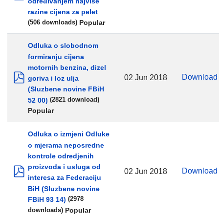
određivanjem najviše
pdf
razine cijena za pelet
Popular
(506 downloads)
Odluka o slobodnom
formiranju cijena
motornih benzina, dizel
Downloa
02 Jun 2018
goriva i loz ulja
pdf
(Sluzbene novine FBiH
52 00)
(2821 download)
Popular
Odluka o izmjeni Odluke
o mjerama neposredne
kontrole odredjenih
proizvoda i usluga od
Downloa
02 Jun 2018
interesa za Federaciju
pdf
BiH (Sluzbene novine
FBiH 93 14)
(2978
Popular
downloads)