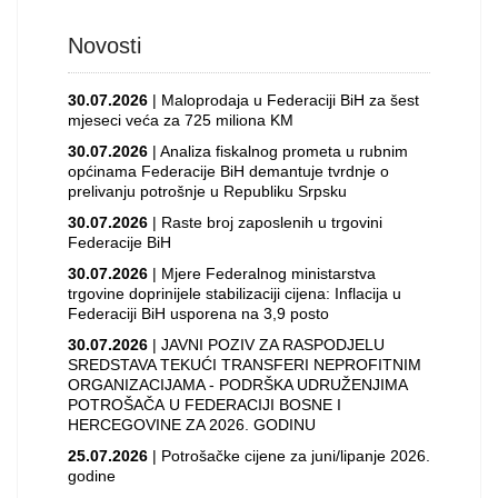
Novosti
30.07.2026
| Maloprodaja u Federaciji BiH za šest
mjeseci veća za 725 miliona KM
30.07.2026
| Analiza fiskalnog prometa u rubnim
općinama Federacije BiH demantuje tvrdnje o
prelivanju potrošnje u Republiku Srpsku
30.07.2026
| Raste broj zaposlenih u trgovini
Federacije BiH
30.07.2026
| Mjere Federalnog ministarstva
trgovine doprinijele stabilizaciji cijena: Inflacija u
Federaciji BiH usporena na 3,9 posto
30.07.2026
| JAVNI POZIV ZA RASPODJELU
SREDSTAVA TEKUĆI TRANSFERI NEPROFITNIM
ORGANIZACIJAMA - PODRŠKA UDRUŽENJIMA
POTROŠAČA U FEDERACIJI BOSNE I
HERCEGOVINE ZA 2026. GODINU
25.07.2026
| Potrošačke cijene za juni/lipanje 2026.
godine