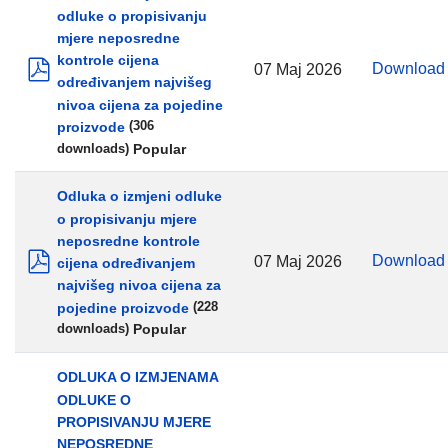
odluke o propisivanju
mjere neposredne
kontrole cijena
Downloa
07 Maj 2026
određivanjem najvišeg
pdf
nivoa cijena za pojedine
proizvode
(306
Popular
downloads)
Odluka o izmjeni odluke
o propisivanju mjere
neposredne kontrole
Downloa
07 Maj 2026
cijena određivanjem
pdf
najvišeg nivoa cijena za
pojedine proizvode
(228
Popular
downloads)
ODLUKA O IZMJENAMA
ODLUKE O
PROPISIVANJU MJERE
NEPOSREDNE