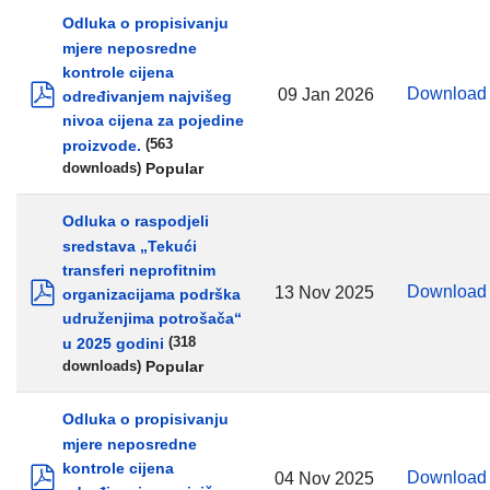
Odluka o propisivanju
mjere neposredne
kontrole cijena
Downloa
09 Jan 2026
određivanjem najvišeg
pdf
nivoa cijena za pojedine
proizvode.
(563
Popular
downloads)
Odluka o raspodjeli
sredstava „Tekući
transferi neprofitnim
Downloa
13 Nov 2025
organizacijama podrška
pdf
udruženjima potrošača“
u 2025 godini
(318
Popular
downloads)
Odluka o propisivanju
mjere neposredne
kontrole cijena
Downloa
04 Nov 2025