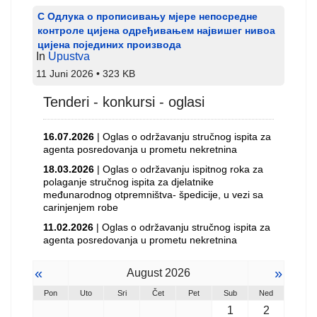
С Одлука о прописивању мјере непосредне
контроле цијена одређивањем највишег нивоа
цијена појединих производа
In
Upustva
11 Juni 2026
323 KB
Tenderi - konkursi - oglasi
16.07.2026
| Oglas o održavanju stručnog ispita za
agenta posredovanja u prometu nekretnina
18.03.2026
| Oglas o održavanju ispitnog roka za
polaganje stručnog ispita za djelatnike
međunarodnog otpremništva- špedicije, u vezi sa
carinjenjem robe
11.02.2026
| Oglas o održavanju stručnog ispita za
agenta posredovanja u prometu nekretnina
«
»
August 2026
Pon
Uto
Sri
Čet
Pet
Sub
Ned
1
2