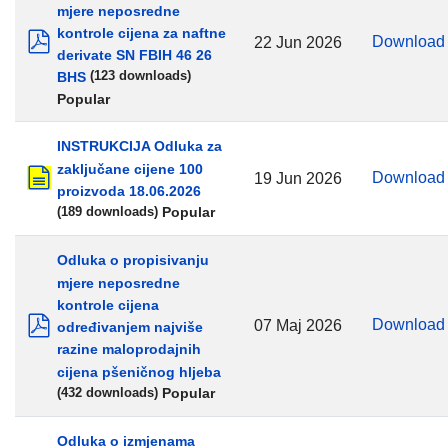
mjere neposredne
kontrole cijena za naftne
Downloa
22 Jun 2026
derivate SN FBIH 46 26
pdf
BHS
(123 downloads)
Popular
INSTRUKCIJA Odluka za
zaključane cijene 100
Downloa
19 Jun 2026
proizvoda 18.06.2026
document
Popular
(189 downloads)
Odluka o propisivanju
mjere neposredne
kontrole cijena
Downloa
07 Maj 2026
određivanjem najviše
pdf
razine maloprodajnih
cijena pšeničnog hljeba
Popular
(432 downloads)
Odluka o izmjenama