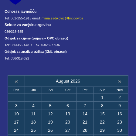
Odnosi s javnošću
Tel: 061-255-191 / email:
mirna.sadikovic@fmt.gov.ba
Sektor za vanjsku trgovinu
036/318-685
Odsjek za cijene (prijava – OPC obrasci)
Tel: 036/356-448 / Fax: 036/327-936
Odsjek za analizu tržišta (XML obrasci)
Tel: 036/312-622
«
»
August 2026
Pon
Uto
Sri
Čet
Pet
Sub
Ned
1
2
3
4
5
6
7
8
9
10
11
12
13
14
15
16
17
18
19
20
21
22
23
24
25
26
27
28
29
30