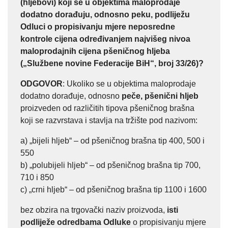
(hljebovi) koji se u objektima maloprodaje
dodatno dorađuju, odnosno peku, podliježu
Odluci o propisivanju mjere neposredne
kontrole cijena određivanjem najvišeg nivoa
maloprodajnih cijena pšeničnog hljeba
(„Službene novine Federacije BiH“, broj 33/26)?
ODGOVOR
: Ukoliko se u objektima maloprodaje
dodatno dorađuje, odnosno
peče, pšenični hljeb
proizveden od različitih tipova pšeničnog brašna
koji se razvrstava i stavlja na tržište pod nazivom:
a) „bijeli hljeb“ – od pšeničnog brašna tip 400, 500 i
550
b) „polubijeli hljeb“ – od pšeničnog brašna tip 700,
710 i 850
c) „crni hljeb“ – od pšeničnog brašna tip 1100 i 1600
bez obzira na trgovački naziv proizvoda,
isti
podliježe odredbama Odluke
o propisivanju mjere