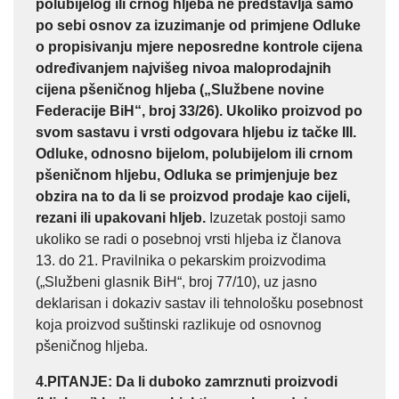
polubijelog ili crnog hljeba ne predstavlja samo
po sebi osnov za izuzimanje od primjene Odluke
o propisivanju mjere neposredne kontrole cijena
određivanjem najvišeg nivoa maloprodajnih
cijena pšeničnog hljeba („Službene novine
Federacije BiH“, broj 33/26). Ukoliko proizvod po
svom sastavu i vrsti odgovara hljebu iz tačke III.
Odluke, odnosno bijelom, polubijelom ili crnom
pšeničnom hljebu, Odluka se primjenjuje bez
obzira na to da li se proizvod prodaje kao cijeli,
rezani ili upakovani hljeb.
Izuzetak postoji samo
ukoliko se radi o posebnoj vrsti hljeba iz članova
13. do 21. Pravilnika o pekarskim proizvodima
(„Službeni glasnik BiH“, broj 77/10), uz jasno
deklarisan i dokaziv sastav ili tehnološku posebnost
koja proizvod suštinski razlikuje od osnovnog
pšeničnog hljeba.
4.PITANJE
:
Da li duboko zamrznuti proizvodi