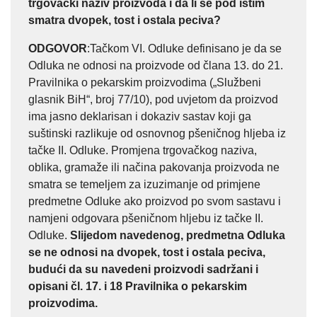
trgovački naziv proizvoda i da li se pod istim
smatra dvopek, tost i ostala peciva?
ODGOVOR
:Tačkom VI. Odluke definisano je da se
Odluka ne odnosi na proizvode od člana 13. do 21.
Pravilnika o pekarskim proizvodima („Službeni
glasnik BiH“, broj 77/10), pod uvjetom da proizvod
ima jasno deklarisan i dokaziv sastav koji ga
suštinski razlikuje od osnovnog pšeničnog hljeba iz
tačke II. Odluke. Promjena trgovačkog naziva,
oblika, gramaže ili načina pakovanja proizvoda ne
smatra se temeljem za izuzimanje od primjene
predmetne Odluke ako proizvod po svom sastavu i
namjeni odgovara pšeničnom hljebu iz tačke II.
Odluke.
Slijedom navedenog, predmetna Odluka
se ne odnosi na dvopek, tost i ostala peciva,
budući da su navedeni proizvodi sadržani i
opisani čl. 17. i 18 Pravilnika o pekarskim
proizvodima.