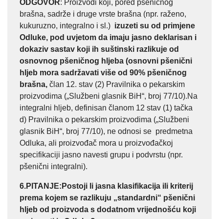
ODGOVOR
: Proizvodi koji, pored pšeničnog
brašna, sadrže i druge vrste brašna (npr. raženo,
kukuruzno, integralno i sl.)
izuzeti su od primjene
Odluke, pod uvjetom da imaju jasno deklarisan i
dokaziv sastav koji ih suštinski razlikuje od
osnovnog pšeničnog hljeba (osnovni pšenični
hljeb mora sadržavati više od 90% pšeničnog
brašna,
član 12. stav (2) Pravilnika o pekarskim
proizvodima („Službeni glasnik BiH“, broj 77/10).Na
integralni hljeb, definisan članom 12 stav (1) tačka
d) Pravilnika o pekarskim proizvodima („Službeni
glasnik BiH“, broj 77/10), ne odnosi se predmetna
Odluka, ali proizvođač mora u proizvođačkoj
specifikaciji jasno navesti grupu i podvrstu (npr.
pšenični integralni).
6.PITANJE
:Postoji li jasna klasifikacija ili kriterij
prema kojem se razlikuju „standardni“ pšenični
hljeb od proizvoda s dodatnom vrijednošću koji