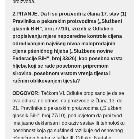
proizvoda.
2.PITANJE
: Da li su proizvodi iz člana 17. stav (1)
Pravilnika o pekarskim proizvodima („Službeni
glasnik BiH“, broj 77/10), izuzeti iz Odluke o
propisivanju mjere neposredne kontrole cijena
određivanjem najvišeg nivoa maloprodajnih
cijena pšeničnog hljeba („Službene novine
Federacije BiH“, broj 33/26), kao posebna vrsta
hljeba koji se rade posebnom pripremom
sirovina, posebnom vrstom vrenja tijesta i
ručnim oblikovanjem tijesta?
ODGOVOR
:
Tačkom VI. Odluke propisano je da se
ova odluka ne odnosi na proizvode iz člana 13. do
21. Pravilnika o pekarskim proizvodima („Službeni
glasnik BiH“, broj 77/10), pod uvjetom da proizvod
ima jasno deklarisan i dokaziv sastav ili tehnološku
posebnost koja ga suštinski razlikuje od osnovnog
pšeničnog hljeba iz tačke III. Odluke. Nadalje,