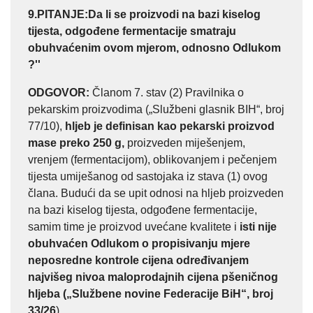
9.PITANJE:
Da li se proizvodi na bazi kiselog
tijesta, odgođene fermentacije smatraju
obuhvaćenim ovom mjerom, odnosno Odlukom
?''
ODGOVOR:
Članom 7. stav (2) Pravilnika o
pekarskim proizvodima („Službeni glasnik BIH“, broj
77/10),
hljeb je definisan kao pekarski proizvod
mase preko 250 g,
proizveden miješenjem,
vrenjem (fermentacijom), oblikovanjem i pečenjem
tijesta umiješanog od sastojaka iz stava (1) ovog
člana. Budući da se upit odnosi na hljeb proizveden
na bazi kiselog tijesta, odgođene fermentacije,
samim time je proizvod uvećane kvalitete i
isti nije
obuhvaćen Odlukom o propisivanju mjere
neposredne kontrole cijena određivanjem
najvišeg nivoa maloprodajnih cijena pšeničnog
hljeba („Službene novine Federacije BiH“, broj
33/26
).