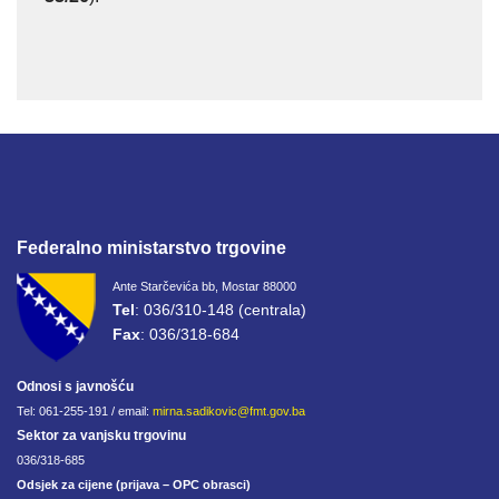
Federalno ministarstvo trgovine
Ante Starčevića bb, Mostar 88000
Tel
: 036/310-148 (centrala)
Fax
: 036/318-684
Odnosi s javnošću
Tel: 061-255-191 / email:
mirna.sadikovic@fmt.gov.ba
Sektor za vanjsku trgovinu
036/318-685
Odsjek za cijene (prijava – OPC obrasci)