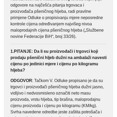
odgovore na najčešća pitanja trgovaca i
proizvođača pšeničnog hljeba, radi pravilne
primjene Odluke o propisivanju mjere neposredne
kontrole cijena određivanjem najvišeg nivoa
maloprodajnih cijena pšeničnog hljeba („Službene
novine Federacije BiH“, broj 33/26).
1.PITANJE
: Da li su proizvođači i trgovci koji
prodaju pšenični hljeb dužni
na ambalaži navesti
cijenu po jedinici mjere i cijenu po kilogramu
hljeba?
ODGOVOR
: Tačkom V. Odluke propisano je da su
trgovci i proizvođači pšeničnog hljeba dužni jasno,
vidljivo i nedvosmisleno označiti neto masu
proizvoda, vrstu hljeba, tip brašna, maloprodajnu
cijenu proizvoda i cijenu po kilogramu (KM/kg).
Svrha navedene odredbe jeste zaštita potrošača i