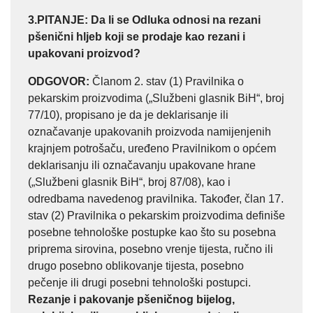
3.PITANJE:
Da li se Odluka odnosi na rezani
pšenični hljeb koji se prodaje kao rezani i
upakovani proizvod?
ODGOVOR
:
Članom 2. stav (1) Pravilnika o
pekarskim proizvodima („Službeni glasnik BiH“, broj
77/10), propisano je da je deklarisanje ili
označavanje upakovanih proizvoda namijenjenih
krajnjem potrošaču, uređeno Pravilnikom o općem
deklarisanju ili označavanju upakovane hrane
(„Službeni glasnik BiH“, broj 87/08), kao i
odredbama navedenog pravilnika. Također, član 17.
stav (2) Pravilnika o pekarskim proizvodima definiše
posebne tehnološke postupke kao što su posebna
priprema sirovina, posebno vrenje tijesta, ručno ili
drugo posebno oblikovanje tijesta, posebno
pečenje ili drugi posebni tehnološki postupci.
Rezanje i pakovanje pšeničnog bijelog,