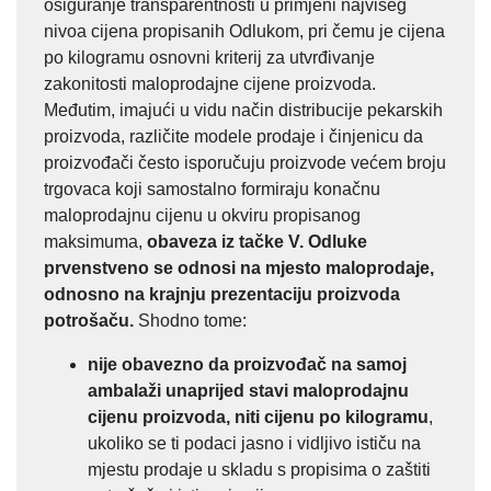
osiguranje transparentnosti u primjeni najvišeg
nivoa cijena propisanih Odlukom, pri čemu je cijena
po kilogramu osnovni kriterij za utvrđivanje
zakonitosti maloprodajne cijene proizvoda.
Međutim, imajući u vidu način distribucije pekarskih
proizvoda, različite modele prodaje i činjenicu da
proizvođači često isporučuju proizvode većem broju
trgovaca koji samostalno formiraju konačnu
maloprodajnu cijenu u okviru propisanog
maksimuma,
obaveza iz tačke V. Odluke
prvenstveno se odnosi na mjesto maloprodaje,
odnosno na krajnju prezentaciju proizvoda
potrošaču.
Shodno tome:
nije obavezno da proizvođač na samoj
ambalaži unaprijed stavi maloprodajnu
cijenu
proizvoda, niti cijenu po kilogramu
,
ukoliko se ti podaci jasno i vidljivo ističu na
mjestu prodaje u skladu s propisima o zaštiti