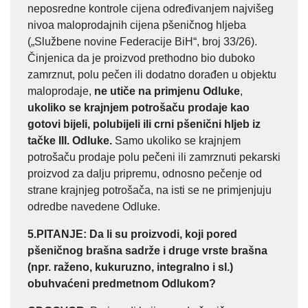
neposredne kontrole cijena određivanjem najvišeg
nivoa maloprodajnih cijena pšeničnog hljeba
(„Službene novine Federacije BiH“, broj 33/26).
Činjenica da je proizvod prethodno bio duboko
zamrznut, polu pečen ili dodatno dorađen u objektu
maloprodaje,
ne utiče na primjenu Odluke
,
ukoliko se krajnjem potrošaču prodaje kao
gotovi bijeli, polubijeli ili crni pšenični hljeb iz
tačke III. Odluke.
Samo ukoliko se krajnjem
potrošaču prodaje polu pečeni ili zamrznuti pekarski
proizvod za dalju pripremu, odnosno pečenje od
strane krajnjeg potrošača, na isti se ne primjenjuju
odredbe navedene Odluke.
5.PITANJE
: Da li su proizvodi, koji pored
pšeničnog brašna sadrže i druge vrste brašna
(npr. raženo, kukuruzno, integralno i sl.)
obuhvaćeni predmetnom Odlukom?