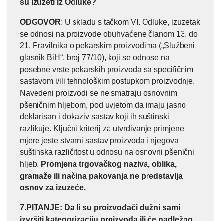
su izuzeti iz Odluke?
ODGOVOR
: U skladu s tačkom VI. Odluke, izuzetak
se odnosi na proizvode obuhvaćene članom 13. do
21. Pravilnika o pekarskim proizvodima („Službeni
glasnik BiH“, broj 77/10), koji se odnose na
posebne vrste pekarskih proizvoda sa specifičnim
sastavom i/ili tehnološkim postupkom proizvodnje.
Navedeni proizvodi se ne smatraju osnovnim
pšeničnim hljebom, pod uvjetom da imaju jasno
deklarisan i dokaziv sastav koji ih suštinski
razlikuje. Ključni kriterij za utvrđivanje primjene
mjere jeste stvarni sastav proizvoda i njegova
suštinska različitost u odnosu na osnovni pšenični
hljeb.
Promjena trgovačkog naziva, oblika,
gramaže ili načina pakovanja ne predstavlja
osnov za izuzeće.
7.PITANJE
: Da li su proizvođači dužni sami
izvršiti kategorizaciju proizvoda ili će nadležno