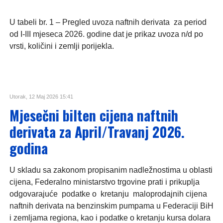
U tabeli br. 1 – Pregled uvoza naftnih derivata za period
od I-III mjeseca 2026. godine dat je prikaz uvoza n/d po
vrsti, količini i zemlji porijekla.
Utorak, 12 Maj 2026 15:41
Mjesečni bilten cijena naftnih
derivata za April/Travanj 2026.
godina
U skladu sa zakonom propisanim nadležnostima u oblasti
cijena, Federalno ministarstvo trgovine prati i prikuplja
odgovarajuće podatke o kretanju maloprodajnih cijena
naftnih derivata na benzinskim pumpama u Federaciji BiH
i zemljama regiona, kao i podatke o kretanju kursa dolara