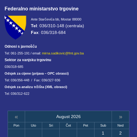
Federalno ministarstvo trgovine
Ante Starčevića bb, Mostar 88000
Tel
: 036/310-148 (centrala)
Fax
: 036/318-684
Odnosi s javnošću
Tel: 061-255-191 / email:
mirna.sadikovic@fmt.gov.ba
Sektor za vanjsku trgovinu
036/318-685
Odsjek za cijene (prijava – OPC obrasci)
Tel: 036/356-448 / Fax: 036/327-936
Odsjek za analizu tržišta (XML obrasci)
Tel: 036/312-622
«
»
August 2026
Pon
Uto
Sri
Čet
Pet
Sub
Ned
1
2