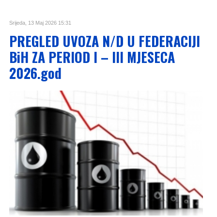
Srijeda, 13 Maj 2026 15:31
PREGLED UVOZA N/D U FEDERACIJI
BiH ZA PERIOD I – III MJESECA
2026.god