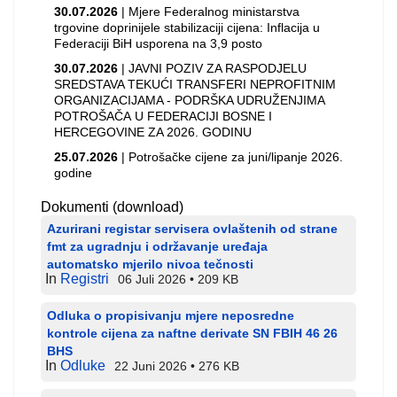
30.07.2026
| Mjere Federalnog ministarstva
trgovine doprinijele stabilizaciji cijena: Inflacija u
Federaciji BiH usporena na 3,9 posto
30.07.2026
| JAVNI POZIV ZA RASPODJELU
SREDSTAVA TEKUĆI TRANSFERI NEPROFITNIM
ORGANIZACIJAMA - PODRŠKA UDRUŽENJIMA
POTROŠAČA U FEDERACIJI BOSNE I
HERCEGOVINE ZA 2026. GODINU
25.07.2026
| Potrošačke cijene za juni/lipanje 2026.
godine
Dokumenti (download)
Azurirani registar servisera ovlaštenih od strane
fmt za ugradnju i održavanje uređaja
automatsko mjerilo nivoa tečnosti
In
Registri
06 Juli 2026
209 KB
Odluka o propisivanju mjere neposredne
kontrole cijena za naftne derivate SN FBIH 46 26
BHS
In
Odluke
22 Juni 2026
276 KB