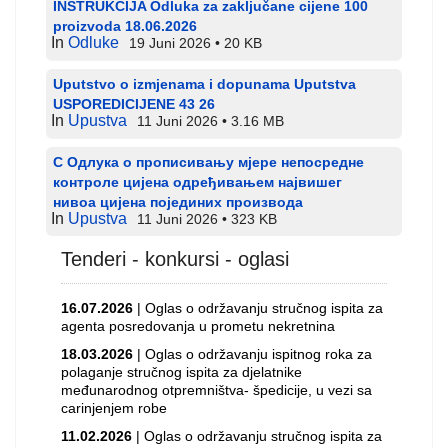
INSTRUKCIJA Odluka za zaključane cijene 100
proizvoda 18.06.2026
In
Odluke
19 Juni 2026
20 KB
Uputstvo o izmjenama i dopunama Uputstva
USPOREDICIJENE 43 26
In
Upustva
11 Juni 2026
3.16 MB
С Одлука о прописивању мјере непосредне
контроле цијена одређивањем највишег
нивоа цијена појединих производа
In
Upustva
11 Juni 2026
323 KB
Tenderi - konkursi - oglasi
16.07.2026
| Oglas o održavanju stručnog ispita za
agenta posredovanja u prometu nekretnina
18.03.2026
| Oglas o održavanju ispitnog roka za
polaganje stručnog ispita za djelatnike
međunarodnog otpremništva- špedicije, u vezi sa
carinjenjem robe
11.02.2026
| Oglas o održavanju stručnog ispita za