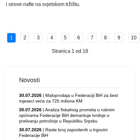
i sirove nafte na svjetskom tržištu.
1
2
3
4
5
6
7
8
9
10
Stranica 1 od 18
Novosti
30.07.2026
| Maloprodaja u Federaciji BiH za šest
mjeseci veća za 725 miliona KM
30.07.2026
| Analiza fiskalnog prometa u rubnim
općinama Federacije BiH demantuje tvrdnje o
prelivanju potrošnje u Republiku Srpsku
30.07.2026
| Raste broj zaposlenih u trgovini
Federacije BiH