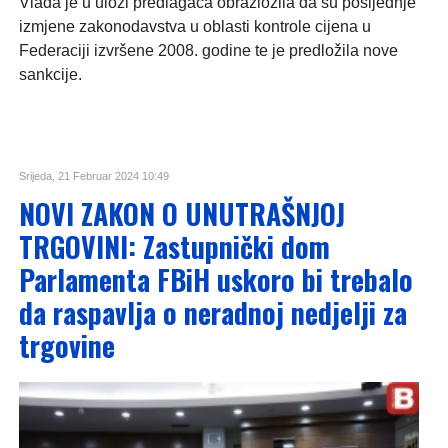
Vlada je u ulozi predlagača obrazložila da su posljednje
izmjene zakonodavstva u oblasti kontrole cijena u
Federaciji izvršene 2008. godine te je predložila nove
sankcije.
Srijeda, 21 Februar 2024 10:49
NOVI ZAKON O UNUTRAŠNJOJ
TRGOVINI: Zastupnički dom
Parlamenta FBiH uskoro bi trebalo
da raspavlja o neradnoj nedjelji za
trgovine