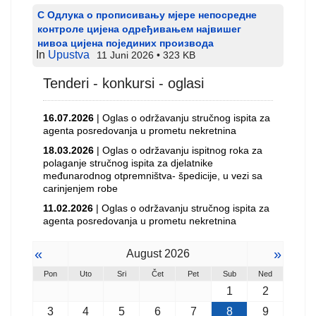
С Одлука о прописивању мјере непосредне
контроле цијена одређивањем највишег
нивоа цијена појединих производа
In
Upustva
11 Juni 2026
323 KB
Tenderi - konkursi - oglasi
16.07.2026
| Oglas o održavanju stručnog ispita za
agenta posredovanja u prometu nekretnina
18.03.2026
| Oglas o održavanju ispitnog roka za
polaganje stručnog ispita za djelatnike
međunarodnog otpremništva- špedicije, u vezi sa
carinjenjem robe
11.02.2026
| Oglas o održavanju stručnog ispita za
agenta posredovanja u prometu nekretnina
«
»
August 2026
Pon
Uto
Sri
Čet
Pet
Sub
Ned
1
2
3
4
5
6
7
8
9