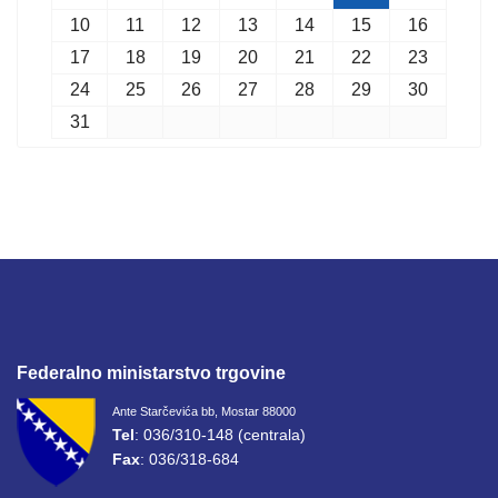
10
11
12
13
14
15
16
17
18
19
20
21
22
23
24
25
26
27
28
29
30
31
Federalno ministarstvo trgovine
Ante Starčevića bb, Mostar 88000
Tel
: 036/310-148 (centrala)
Fax
: 036/318-684