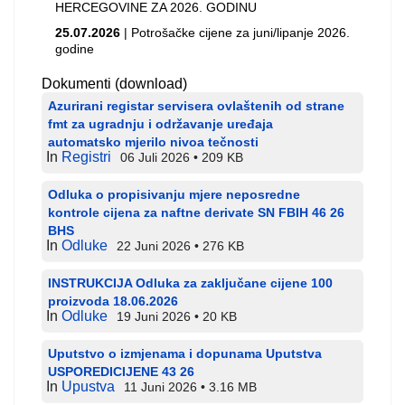
HERCEGOVINE ZA 2026. GODINU
25.07.2026
| Potrošačke cijene za juni/lipanje 2026.
godine
Dokumenti (download)
Azurirani registar servisera ovlaštenih od strane
fmt za ugradnju i održavanje uređaja
automatsko mjerilo nivoa tečnosti
In
Registri
06 Juli 2026
209 KB
Odluka o propisivanju mjere neposredne
kontrole cijena za naftne derivate SN FBIH 46 26
BHS
In
Odluke
22 Juni 2026
276 KB
INSTRUKCIJA Odluka za zaključane cijene 100
proizvoda 18.06.2026
In
Odluke
19 Juni 2026
20 KB
Uputstvo o izmjenama i dopunama Uputstva
USPOREDICIJENE 43 26
In
Upustva
11 Juni 2026
3.16 MB