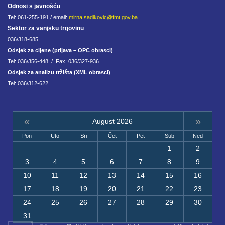
Odnosi s javnošću
Tel: 061-255-191 / email:
mirna.sadikovic@fmt.gov.ba
Sektor za vanjsku trgovinu
036/318-685
Odsjek za cijene (prijava – OPC obrasci)
Tel: 036/356-448 / Fax: 036/327-936
Odsjek za analizu tržišta (XML obrasci)
Tel: 036/312-622
«
»
August 2026
Pon
Uto
Sri
Čet
Pet
Sub
Ned
1
2
3
4
5
6
7
8
9
10
11
12
13
14
15
16
17
18
19
20
21
22
23
24
25
26
27
28
29
30
31