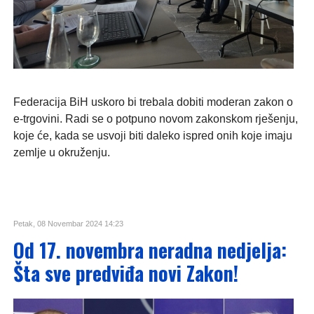
Federacija BiH uskoro bi trebala dobiti moderan zakon o
e-trgovini. Radi se o potpuno novom zakonskom rješenju,
koje će, kada se usvoji biti daleko ispred onih koje imaju
zemlje u okruženju.
Petak, 08 Novembar 2024 14:23
Od 17. novembra neradna nedjelja:
Šta sve predviđa novi Zakon!