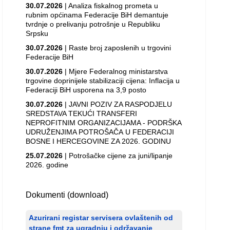
30.07.2026
| Analiza fiskalnog prometa u
rubnim općinama Federacije BiH demantuje
tvrdnje o prelivanju potrošnje u Republiku
Srpsku
30.07.2026
| Raste broj zaposlenih u trgovini
Federacije BiH
30.07.2026
| Mjere Federalnog ministarstva
trgovine doprinijele stabilizaciji cijena: Inflacija u
Federaciji BiH usporena na 3,9 posto
30.07.2026
| JAVNI POZIV ZA RASPODJELU
SREDSTAVA TEKUĆI TRANSFERI
NEPROFITNIM ORGANIZACIJAMA - PODRŠKA
UDRUŽENJIMA POTROŠAČA U FEDERACIJI
BOSNE I HERCEGOVINE ZA 2026. GODINU
25.07.2026
| Potrošačke cijene za juni/lipanje
2026. godine
Dokumenti (download)
Azurirani registar servisera ovlaštenih od
strane fmt za ugradnju i održavanje