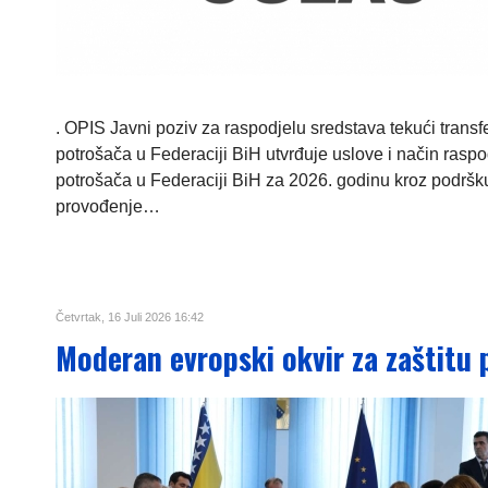
. OPIS Javni poziv za raspodjelu sredstava tekući trans
potrošača u Federaciji BiH utvrđuje uslove i način rasp
potrošača u Federaciji BiH za 2026. godinu kroz podršku
provođenje…
Četvrtak, 16 Juli 2026 16:42
Moderan evropski okvir za zaštitu p