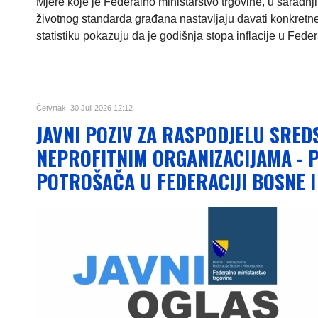
Mjere koje je Federalno ministarstvo trgovine, u saradnj
životnog standarda građana nastavljaju davati konkretn
statistiku pokazuju da je godišnja stopa inflacije u Fede
Četvrtak, 30 Juli 2026 12:12
JAVNI POZIV ZA RASPODJELU SRED
NEPROFITNIM ORGANIZACIJAMA -
POTROŠAČA U FEDERACIJI BOSNE I