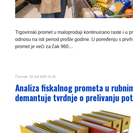
Trgovinski promet u maloprodaji kontinuirano raste i u p
odnosu na isti period prošle godine. U poređenju s prvih
promet je veći za čak 960…
Četvrtak, 30 Juli 2026 15:26
Analiza fiskalnog prometa u rubni
demantuje tvrdnje o prelivanju po