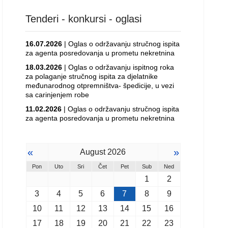
Tenderi - konkursi - oglasi
16.07.2026
| Oglas o održavanju stručnog ispita
za agenta posredovanja u prometu nekretnina
18.03.2026
| Oglas o održavanju ispitnog roka
za polaganje stručnog ispita za djelatnike
međunarodnog otpremništva- špedicije, u vezi
sa carinjenjem robe
11.02.2026
| Oglas o održavanju stručnog ispita
za agenta posredovanja u prometu nekretnina
«
»
August 2026
Pon
Uto
Sri
Čet
Pet
Sub
Ned
1
2
3
4
5
6
7
8
9
10
11
12
13
14
15
16
17
18
19
20
21
22
23