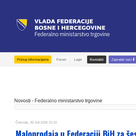
Pristup informacijama
Forum
Login
Kontakti
Zapratite nas!
Novosti - Federalno ministarstvo trgovine
Četvrtak, 30 Juli 2026 15:33
Maloprodaja u Federaciji BiH za še