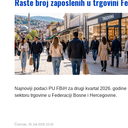
Raste broj zaposlenih u trgovini F
Najnoviji podaci PU FBiH za drugi kvartal 2026. godine p
sektoru trgovine u Federaciji Bosne i Hercegovine.
Četvrtak, 30 Juli 2026 15:02