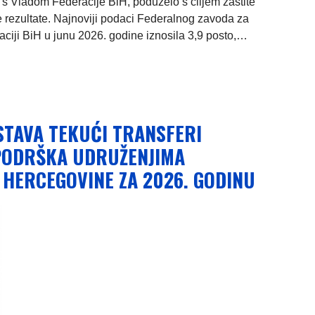
i s Vladom Federacije BiH, poduzelo s ciljem zaštite
e rezultate. Najnoviji podaci Federalnog zavoda za
raciji BiH u junu 2026. godine iznosila 3,9 posto,…
STAVA TEKUĆI TRANSFERI
 PODRŠKA UDRUŽENJIMA
 HERCEGOVINE ZA 2026. GODINU