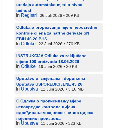
uređaja automatsko mjerilo nivoa
tečnosti
In
Registri
06 Juli 2026
209 KB
Odluka o propisivanju mjere neposredne
kontrole cijena za naftne derivate SN
FBIH 46 26 BHS
In
Odluke
22 Juni 2026
276 KB
INSTRUKCIJA Odluka za zaključane
cijene 100 proizvoda 18.06.2026
In
Odluke
19 Juni 2026
20 KB
Uputstvo o izmjenama i dopunama
Uputstva USPOREDICIJENE 43 26
In
Upustva
11 Juni 2026
3.16 MB
С Одлука о прописивању мјере
непосредне контроле цијена
одређивањем највишег нивоа цијена
појединих производа
In
Upustva
11 Juni 2026
323 KB