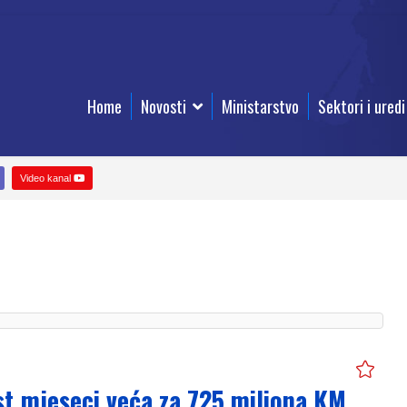
Home
Novosti
Ministarstvo
Sektori i uredi
Video kanal
st mjeseci veća za 725 miliona KM