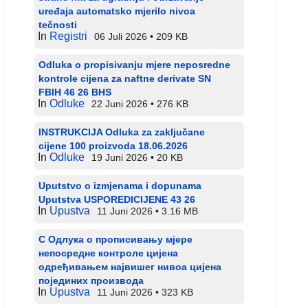
uređaja automatsko mjerilo nivoa
tečnosti
In
Registri
06 Juli 2026
209 KB
Odluka o propisivanju mjere neposredne
kontrole cijena za naftne derivate SN
FBIH 46 26 BHS
In
Odluke
22 Juni 2026
276 KB
INSTRUKCIJA Odluka za zaključane
cijene 100 proizvoda 18.06.2026
In
Odluke
19 Juni 2026
20 KB
Uputstvo o izmjenama i dopunama
Uputstva USPOREDICIJENE 43 26
In
Upustva
11 Juni 2026
3.16 MB
С Одлука о прописивању мјере
непосредне контроле цијена
одређивањем највишег нивоа цијена
појединих производа
In
Upustva
11 Juni 2026
323 KB