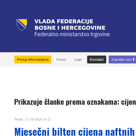
Pristup informacijama
Forum
Login
Kontakti
Zapratite nas!
Prikazuje članke prema oznakama: cijen
Petak, 17 Juli 2026 14:17
Mjesečni bilten cijena naftnih