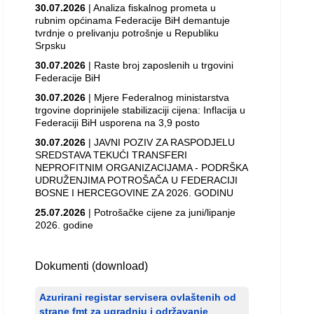
30.07.2026
| Analiza fiskalnog prometa u
rubnim općinama Federacije BiH demantuje
tvrdnje o prelivanju potrošnje u Republiku
Srpsku
30.07.2026
| Raste broj zaposlenih u trgovini
Federacije BiH
30.07.2026
| Mjere Federalnog ministarstva
trgovine doprinijele stabilizaciji cijena: Inflacija u
Federaciji BiH usporena na 3,9 posto
30.07.2026
| JAVNI POZIV ZA RASPODJELU
SREDSTAVA TEKUĆI TRANSFERI
NEPROFITNIM ORGANIZACIJAMA - PODRŠKA
UDRUŽENJIMA POTROŠAČA U FEDERACIJI
BOSNE I HERCEGOVINE ZA 2026. GODINU
25.07.2026
| Potrošačke cijene za juni/lipanje
2026. godine
Dokumenti (download)
Azurirani registar servisera ovlaštenih od
strane fmt za ugradnju i održavanje