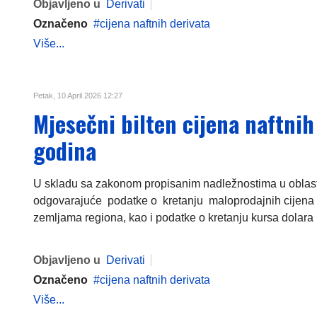
Objavljeno u
Derivati
Označeno
cijena naftnih derivata
Više...
Petak, 10 April 2026 12:27
Mjesečni bilten cijena naftni
godina
U skladu sa zakonom propisanim nadležnostima u oblasti c
odgovarajuće podatke o kretanju maloprodajnih cijena 
zemljama regiona, kao i podatke o kretanju kursa dolara i
Objavljeno u
Derivati
Označeno
cijena naftnih derivata
Više...