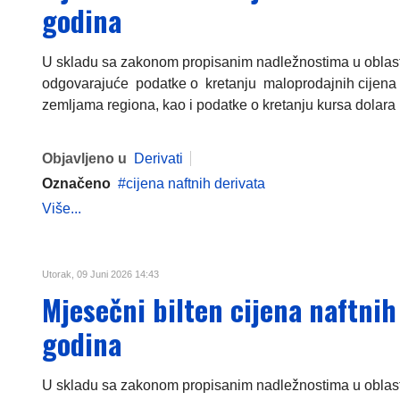
godina
U skladu sa zakonom propisanim nadležnostima u oblasti c
odgovarajuće podatke o kretanju maloprodajnih cijena 
zemljama regiona, kao i podatke o kretanju kursa dolara i
Objavljeno u
Derivati
Označeno
cijena naftnih derivata
Više...
Utorak, 09 Juni 2026 14:43
Mjesečni bilten cijena naftnih
godina
U skladu sa zakonom propisanim nadležnostima u oblasti c