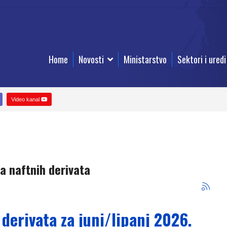
Home
Novosti
Ministarstvo
Sektori i uredi
Video kanal
a naftnih derivata
 derivata za juni/lipanj 2026.