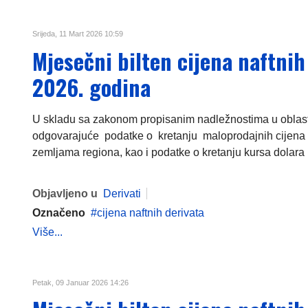
Srijeda, 11 Mart 2026 10:59
Mjesečni bilten cijena naftnih
2026. godina
U skladu sa zakonom propisanim nadležnostima u oblasti c
odgovarajuće podatke o kretanju maloprodajnih cijena 
zemljama regiona, kao i podatke o kretanju kursa dolara i
Objavljeno u
Derivati
Označeno
cijena naftnih derivata
Više...
Petak, 09 Januar 2026 14:26