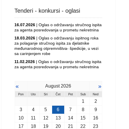
Tenderi - konkursi - oglasi
16.07.2026
| Oglas o održavanju stručnog ispita
za agenta posredovanja u prometu nekretnina
18.03.2026
| Oglas o održavanju ispitnog roka
za polaganje stručnog ispita za djelatnike
međunarodnog otpremništva- špedicije, u vezi
sa carinjenjem robe
11.02.2026
| Oglas o održavanju stručnog ispita
za agenta posredovanja u prometu nekretnina
«
»
August 2026
Pon
Uto
Sri
Čet
Pet
Sub
Ned
1
2
3
4
5
6
7
8
9
10
11
12
13
14
15
16
17
18
19
20
21
22
23