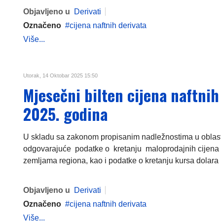
Objavljeno u
Derivati
Označeno
cijena naftnih derivata
Više...
Utorak, 14 Oktobar 2025 15:50
Mjesečni bilten cijena naftni
2025. godina
U skladu sa zakonom propisanim nadležnostima u oblasti c
odgovarajuće podatke o kretanju maloprodajnih cijena 
zemljama regiona, kao i podatke o kretanju kursa dolara i
Objavljeno u
Derivati
Označeno
cijena naftnih derivata
Više...