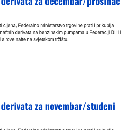
h derivata za decembar/prosinac
ijena, Federalno ministarstvo trgovine prati i prikuplja
naftnih derivata na benzinskim pumpama u Federaciji BiH i
 sirove nafte na svjetskom tržištu.
h derivata za novembar/studeni