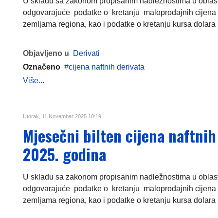
U skladu sa zakonom propisanim nadležnostima u oblasti c
odgovarajuće podatke o kretanju maloprodajnih cijena 
zemljama regiona, kao i podatke o kretanju kursa dolara i
Objavljeno u
Derivati
Označeno
cijena naftnih derivata
Više...
Utorak, 11 Novembar 2025 10:19
Mjesečni bilten cijena naftni
2025. godina
U skladu sa zakonom propisanim nadležnostima u oblasti c
odgovarajuće podatke o kretanju maloprodajnih cijena 
zemljama regiona, kao i podatke o kretanju kursa dolara i