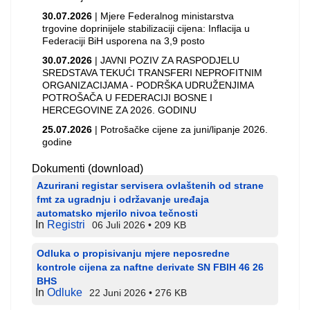
30.07.2026
| Mjere Federalnog ministarstva
trgovine doprinijele stabilizaciji cijena: Inflacija u
Federaciji BiH usporena na 3,9 posto
30.07.2026
| JAVNI POZIV ZA RASPODJELU
SREDSTAVA TEKUĆI TRANSFERI NEPROFITNIM
ORGANIZACIJAMA - PODRŠKA UDRUŽENJIMA
POTROŠAČA U FEDERACIJI BOSNE I
HERCEGOVINE ZA 2026. GODINU
25.07.2026
| Potrošačke cijene za juni/lipanje 2026.
godine
Dokumenti (download)
Azurirani registar servisera ovlaštenih od strane
fmt za ugradnju i održavanje uređaja
automatsko mjerilo nivoa tečnosti
In
Registri
06 Juli 2026
209 KB
Odluka o propisivanju mjere neposredne
kontrole cijena za naftne derivate SN FBIH 46 26
BHS
In
Odluke
22 Juni 2026
276 KB