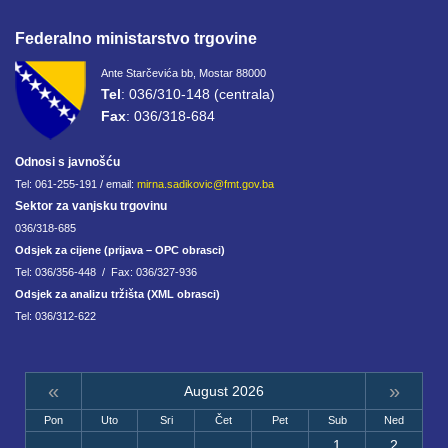
Federalno ministarstvo trgovine
Ante Starčevića bb, Mostar 88000
Tel
: 036/310-148 (centrala)
Fax
: 036/318-684
Odnosi s javnošću
Tel: 061-255-191 / email:
mirna.sadikovic@fmt.gov.ba
Sektor za vanjsku trgovinu
036/318-685
Odsjek za cijene (prijava – OPC obrasci)
Tel: 036/356-448 / Fax: 036/327-936
Odsjek za analizu tržišta (XML obrasci)
Tel: 036/312-622
«
»
August 2026
Pon
Uto
Sri
Čet
Pet
Sub
Ned
1
2