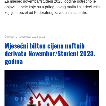
Za mjesec novembar/studeni 2023. godine potrebno je
objaviti tabele koje su u prilogu ovog maila i sljedeći tekst
koji je preuzet od Federalnog zavoda za statistiku:
Četvrtak, 07 Decembar 2023 00:12
Mjesečni bilten cijena naftnih
derivata Novembar/Studeni 2023.
godina