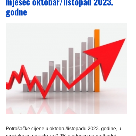
mjesec oktobar/listopad 2023.
godne
Potrošačke cijene u oktobru/listopadu 2023. godine, u
prosjeku su porasle za 0,2% u odnosu na prethodni