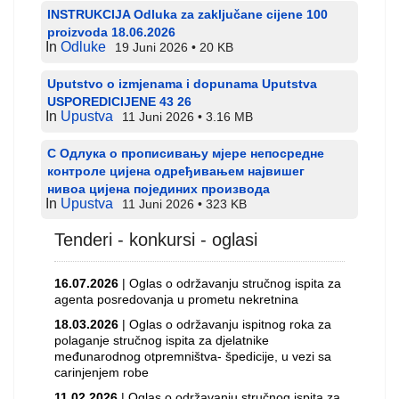
INSTRUKCIJA Odluka za zaključane cijene 100
proizvoda 18.06.2026
In
Odluke
19 Juni 2026
20 KB
Uputstvo o izmjenama i dopunama Uputstva
USPOREDICIJENE 43 26
In
Upustva
11 Juni 2026
3.16 MB
С Одлука о прописивању мјере непосредне
контроле цијена одређивањем највишег
нивоа цијена појединих производа
In
Upustva
11 Juni 2026
323 KB
Tenderi - konkursi - oglasi
16.07.2026
| Oglas o održavanju stručnog ispita za
agenta posredovanja u prometu nekretnina
18.03.2026
| Oglas o održavanju ispitnog roka za
polaganje stručnog ispita za djelatnike
međunarodnog otpremništva- špedicije, u vezi sa
carinjenjem robe
11.02.2026
| Oglas o održavanju stručnog ispita za