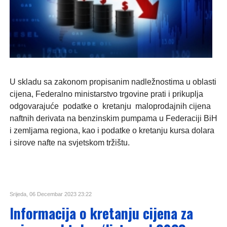
U skladu sa zakonom propisanim nadležnostima u oblasti
cijena, Federalno ministarstvo trgovine prati i prikuplja
odgovarajuće podatke o kretanju maloprodajnih cijena
naftnih derivata na benzinskim pumpama u Federaciji BiH
i zemljama regiona, kao i podatke o kretanju kursa dolara
i sirove nafte na svjetskom tržištu.
Srijeda, 06 Decembar 2023 23:22
Informacija o kretanju cijena za