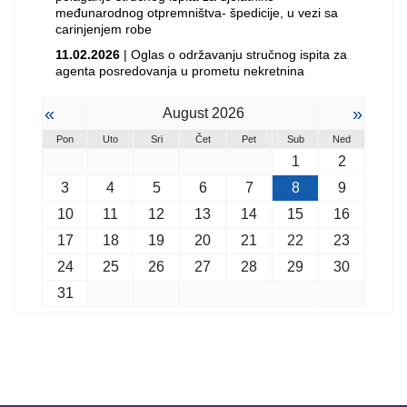
međunarodnog otpremništva- špedicije, u vezi sa
carinjenjem robe
11.02.2026
| Oglas o održavanju stručnog ispita za
agenta posredovanja u prometu nekretnina
«
»
August 2026
Pon
Uto
Sri
Čet
Pet
Sub
Ned
1
2
3
4
5
6
7
8
9
10
11
12
13
14
15
16
17
18
19
20
21
22
23
24
25
26
27
28
29
30
31