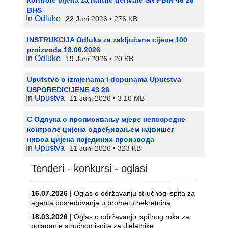
BHS
In
Odluke
22 Juni 2026
276 KB
INSTRUKCIJA Odluka za zaključane cijene 100
proizvoda 18.06.2026
In
Odluke
19 Juni 2026
20 KB
Uputstvo o izmjenama i dopunama Uputstva
USPOREDICIJENE 43 26
In
Upustva
11 Juni 2026
3.16 MB
С Одлука о прописивању мјере непосредне
контроле цијена одређивањем највишег
нивоа цијена појединих производа
In
Upustva
11 Juni 2026
323 KB
Tenderi - konkursi - oglasi
16.07.2026
| Oglas o održavanju stručnog ispita za
agenta posredovanja u prometu nekretnina
18.03.2026
| Oglas o održavanju ispitnog roka za
polaganje stručnog ispita za djelatnike