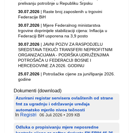
prelivanju potrošnje u Republiku Srpsku
30.07.2026
| Raste broj zaposlenih u trgovini
Federacije BiH
30.07.2026
| Mjere Federalnog ministarstva
trgovine doprinijele stabilizaciji cijena: Inflacija u
Federaciji BiH usporena na 3,9 posto
30.07.2026
| JAVNI POZIV ZA RASPODJELU
SREDSTAVA TEKUĆI TRANSFERI NEPROFITNIM
ORGANIZACIJAMA - PODRŠKA UDRUŽENJIMA
POTROŠAČA U FEDERACIJI BOSNE I
HERCEGOVINE ZA 2026. GODINU
25.07.2026
| Potrošačke cijene za juni/lipanje 2026.
godine
Dokumenti (download)
Azurirani registar servisera ovlaštenih od strane
fmt za ugradnju i održavanje uređaja
automatsko mjerilo nivoa tečnosti
In
Registri
06 Juli 2026
209 KB
Odluka o propisivanju mjere neposredne
kontrole cijena za naftne derivate SN FBIH 46 26