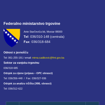
Federalno ministarstvo trgovine
Ante Starčevića bb, Mostar 88000
Tel
: 036/310-148 (centrala)
Fax
: 036/318-684
Odnosi s javnošću
Tel: 061-255-191 / email:
mirna.sadikovic@fmt.gov.ba
Sektor za vanjsku trgovinu
036/318-685
Odsjek za cijene (prijava – OPC obrasci)
Tel: 036/356-448 / Fax: 036/327-936
Odsjek za analizu tržišta (XML obrasci)
Tel: 036/312-622