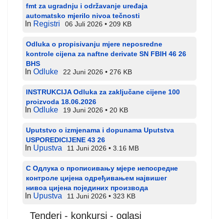
fmt za ugradnju i održavanje uređaja
automatsko mjerilo nivoa tečnosti
In
Registri
06 Juli 2026
209 KB
Odluka o propisivanju mjere neposredne
kontrole cijena za naftne derivate SN FBIH 46 26
BHS
In
Odluke
22 Juni 2026
276 KB
INSTRUKCIJA Odluka za zaključane cijene 100
proizvoda 18.06.2026
In
Odluke
19 Juni 2026
20 KB
Uputstvo o izmjenama i dopunama Uputstva
USPOREDICIJENE 43 26
In
Upustva
11 Juni 2026
3.16 MB
С Одлука о прописивању мјере непосредне
контроле цијена одређивањем највишег
нивоа цијена појединих производа
In
Upustva
11 Juni 2026
323 KB
Tenderi - konkursi - oglasi