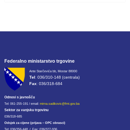
Federalno ministarstvo trgovine
Ante Starčevića bb, Mostar 88000
Tel
: 036/310-148 (centrala)
Fax
: 036/318-684
Odnosi s javnošću
Tel: 061-255-191 / email:
mirna.sadikovic@fmt.gov.ba
Sektor za vanjsku trgovinu
036/318-685
Odsjek za cijene (prijava – OPC obrasci)
Tel: 036/356-448 / Fax: 036/327-936