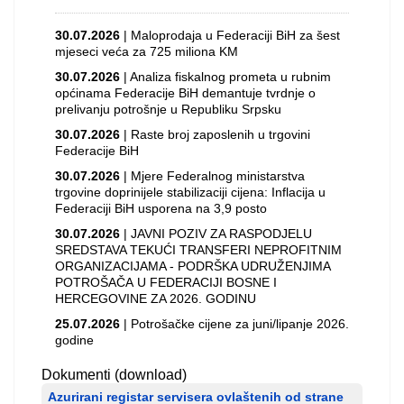
30.07.2026
| Maloprodaja u Federaciji BiH za šest
mjeseci veća za 725 miliona KM
30.07.2026
| Analiza fiskalnog prometa u rubnim
općinama Federacije BiH demantuje tvrdnje o
prelivanju potrošnje u Republiku Srpsku
30.07.2026
| Raste broj zaposlenih u trgovini
Federacije BiH
30.07.2026
| Mjere Federalnog ministarstva
trgovine doprinijele stabilizaciji cijena: Inflacija u
Federaciji BiH usporena na 3,9 posto
30.07.2026
| JAVNI POZIV ZA RASPODJELU
SREDSTAVA TEKUĆI TRANSFERI NEPROFITNIM
ORGANIZACIJAMA - PODRŠKA UDRUŽENJIMA
POTROŠAČA U FEDERACIJI BOSNE I
HERCEGOVINE ZA 2026. GODINU
25.07.2026
| Potrošačke cijene za juni/lipanje 2026.
godine
Dokumenti (download)
Azurirani registar servisera ovlaštenih od strane