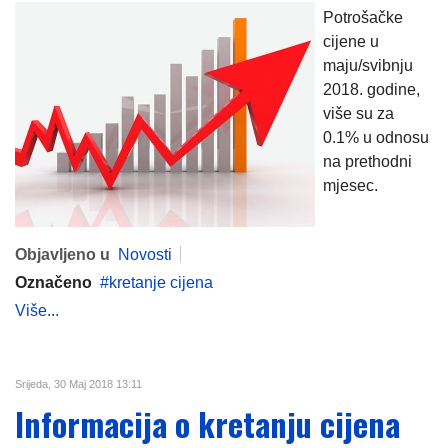
Potrošačke
cijene u
maju/svibnju
2018. godine,
više su za
0.1% u odnosu
na prethodni
mjesec.
Objavljeno u
Novosti
Označeno
kretanje cijena
Više...
Srijeda, 30 Maj 2018 13:11
Informacija o kretanju cijena