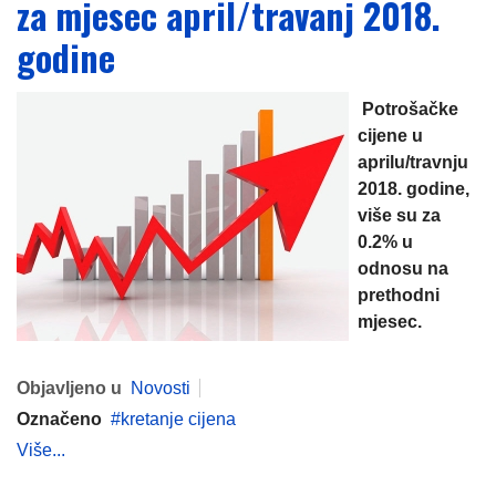
za mjesec april/travanj 2018.
godine
Potrošačke
cijene u
aprilu/travnju
2018. godine,
više su za
0.2% u
odnosu na
prethodni
mjesec.
Objavljeno u
Novosti
Označeno
kretanje cijena
Više...