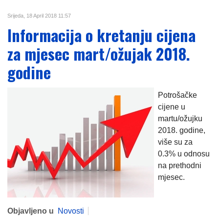
Srijeda, 18 April 2018 11:57
Informacija o kretanju cijena
za mjesec mart/ožujak 2018.
godine
Potrošačke
cijene u
martu/ožujku
2018. godine,
više su za
0.3% u odnosu
na prethodni
mjesec.
Objavljeno u
Novosti