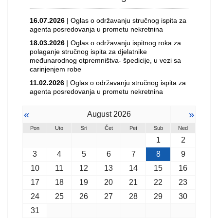
16.07.2026
| Oglas o održavanju stručnog ispita za
agenta posredovanja u prometu nekretnina
18.03.2026
| Oglas o održavanju ispitnog roka za
polaganje stručnog ispita za djelatnike
međunarodnog otpremništva- špedicije, u vezi sa
carinjenjem robe
11.02.2026
| Oglas o održavanju stručnog ispita za
agenta posredovanja u prometu nekretnina
«
»
August 2026
Pon
Uto
Sri
Čet
Pet
Sub
Ned
1
2
3
4
5
6
7
8
9
10
11
12
13
14
15
16
17
18
19
20
21
22
23
24
25
26
27
28
29
30
31