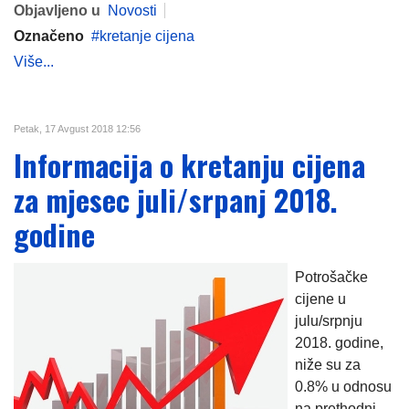
Objavljeno u
Novosti
Označeno
kretanje cijena
Više...
Petak, 17 Avgust 2018 12:56
Informacija o kretanju cijena
za mjesec juli/srpanj 2018.
godine
Potrošačke
cijene u
julu/srpnju
2018. godine,
niže su za
0.8% u odnosu
na prethodni