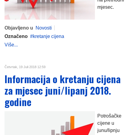
mjesec.
Objavljeno u
Novosti
Označeno
kretanje cijena
Više...
Četvrtak, 19 Juli 2018 12:59
Informacija o kretanju cijena
za mjesec juni/lipanj 2018.
godine
Potrošačke
cijene u
junu/lipnju