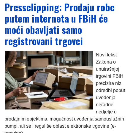
Pressclipping: Prodaju robe
putem interneta u FBiH će
moći obavljati samo
registrovani trgovci
Novi tekst
Zakona o
unutrašnjoj
trgovini FBiH
precizira niz
odredbi poput
uvođenja
neradne
nedjelje u
prodajnim objektima, mogućnost uvođenja samouslužnih
pumpi, ali se i reguliše oblast elektronske trgovine (e-