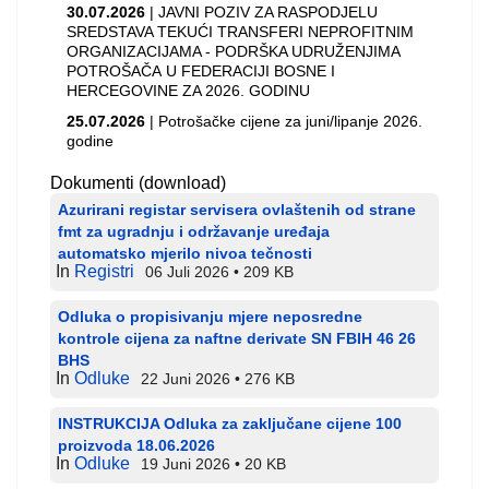
30.07.2026
| JAVNI POZIV ZA RASPODJELU
SREDSTAVA TEKUĆI TRANSFERI NEPROFITNIM
ORGANIZACIJAMA - PODRŠKA UDRUŽENJIMA
POTROŠAČA U FEDERACIJI BOSNE I
HERCEGOVINE ZA 2026. GODINU
25.07.2026
| Potrošačke cijene za juni/lipanje 2026.
godine
Dokumenti (download)
Azurirani registar servisera ovlaštenih od strane
fmt za ugradnju i održavanje uređaja
automatsko mjerilo nivoa tečnosti
In
Registri
06 Juli 2026
209 KB
Odluka o propisivanju mjere neposredne
kontrole cijena za naftne derivate SN FBIH 46 26
BHS
In
Odluke
22 Juni 2026
276 KB
INSTRUKCIJA Odluka za zaključane cijene 100
proizvoda 18.06.2026
In
Odluke
19 Juni 2026
20 KB