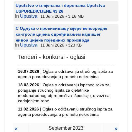
Uputstvo o izmjenama i dopunama Uputstva
USPOREDICIJENE 43 26
In
Upustva
11 Juni 2026
3.16 MB
С Одлука о прописивању мјере непосредне
контроле цијена одређивањем највишег
нивоа цијена појединих производа
In
Upustva
11 Juni 2026
323 KB
Tenderi - konkursi - oglasi
16.07.2026
| Oglas o održavanju stručnog ispita za
agenta posredovanja u prometu nekretnina
18.03.2026
| Oglas o održavanju ispitnog roka za
polaganje stručnog ispita za djelatnike
međunarodnog otpremništva- špedicije, u vezi sa
carinjenjem robe
11.02.2026
| Oglas o održavanju stručnog ispita za
agenta posredovanja u prometu nekretnina
«
»
Septembar 2023