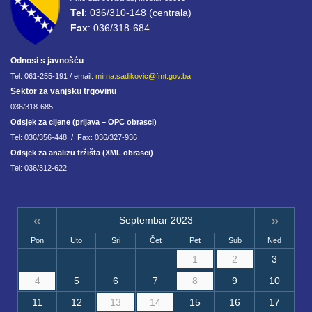
Tel
: 036/310-148 (centrala)
Fax
: 036/318-684
Odnosi s javnošću
Tel: 061-255-191 / email:
mirna.sadikovic@fmt.gov.ba
Sektor za vanjsku trgovinu
036/318-685
Odsjek za cijene (prijava – OPC obrasci)
Tel: 036/356-448 / Fax: 036/327-936
Odsjek za analizu tržišta (XML obrasci)
Tel: 036/312-622
«
»
Septembar 2023
Pon
Uto
Sri
Čet
Pet
Sub
Ned
1
2
3
4
5
6
7
8
9
10
11
12
13
14
15
16
17