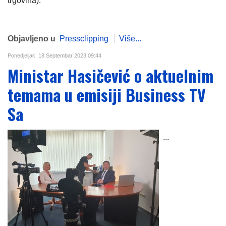
trgovina).
Objavljeno u
Pressclipping
Više...
Ponedjeljak, 18 Septembar 2023 09:44
Ministar Hasičević o aktuelnim
temama u emisiji Business TV
Sa
...