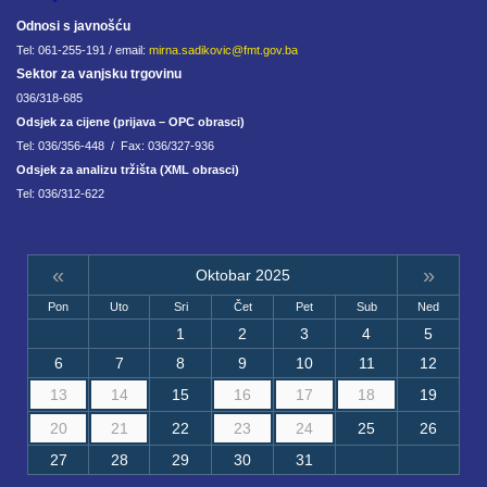
Odnosi s javnošću
Tel: 061-255-191 / email:
mirna.sadikovic@fmt.gov.ba
Sektor za vanjsku trgovinu
036/318-685
Odsjek za cijene (prijava – OPC obrasci)
Tel: 036/356-448 / Fax: 036/327-936
Odsjek za analizu tržišta (XML obrasci)
Tel: 036/312-622
«
»
Oktobar 2025
Pon
Uto
Sri
Čet
Pet
Sub
Ned
1
2
3
4
5
6
7
8
9
10
11
12
13
14
15
16
17
18
19
20
21
22
23
24
25
26
27
28
29
30
31