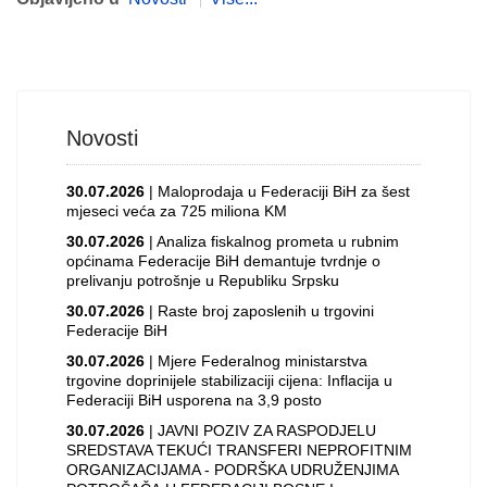
Novosti
30.07.2026
| Maloprodaja u Federaciji BiH za šest
mjeseci veća za 725 miliona KM
30.07.2026
| Analiza fiskalnog prometa u rubnim
općinama Federacije BiH demantuje tvrdnje o
prelivanju potrošnje u Republiku Srpsku
30.07.2026
| Raste broj zaposlenih u trgovini
Federacije BiH
30.07.2026
| Mjere Federalnog ministarstva
trgovine doprinijele stabilizaciji cijena: Inflacija u
Federaciji BiH usporena na 3,9 posto
30.07.2026
| JAVNI POZIV ZA RASPODJELU
SREDSTAVA TEKUĆI TRANSFERI NEPROFITNIM
ORGANIZACIJAMA - PODRŠKA UDRUŽENJIMA