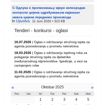
С Одлука о прописивању мјере непосредне
контроле цијена одређивањем највишег
нивоа цијена појединих производа
In
Upustva
11 Juni 2026
323 KB
Tenderi - konkursi - oglasi
16.07.2026
| Oglas o održavanju stručnog ispita za
agenta posredovanja u prometu nekretnina
18.03.2026
| Oglas o održavanju ispitnog roka za
polaganje stručnog ispita za djelatnike
međunarodnog otpremništva- špedicije, u vezi sa
carinjenjem robe
11.02.2026
| Oglas o održavanju stručnog ispita za
agenta posredovanja u prometu nekretnina
«
»
Oktobar 2025
Pon
Uto
Sri
Čet
Pet
Sub
Ned
1
2
3
4
5