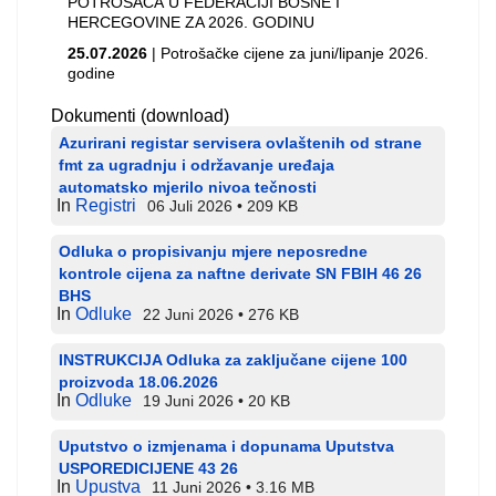
POTROŠAČA U FEDERACIJI BOSNE I
HERCEGOVINE ZA 2026. GODINU
25.07.2026
| Potrošačke cijene za juni/lipanje 2026.
godine
Dokumenti (download)
Azurirani registar servisera ovlaštenih od strane
fmt za ugradnju i održavanje uređaja
automatsko mjerilo nivoa tečnosti
In
Registri
06 Juli 2026
209 KB
Odluka o propisivanju mjere neposredne
kontrole cijena za naftne derivate SN FBIH 46 26
BHS
In
Odluke
22 Juni 2026
276 KB
INSTRUKCIJA Odluka za zaključane cijene 100
proizvoda 18.06.2026
In
Odluke
19 Juni 2026
20 KB
Uputstvo o izmjenama i dopunama Uputstva
USPOREDICIJENE 43 26
In
Upustva
11 Juni 2026
3.16 MB