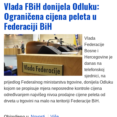
Vlada FBiH donijela Odluku:
Ograničena cijena peleta u
Federaciji BiH
Vlada
Federacije
Bosne i
Hercegovine je
danas na
telefonskoj
sjednici, na
prijedlog Federalnog ministarstva trgovine, donijela Odluku
kojom se propisuje mjera neposredne kontrole cijena
određivanjem najvišeg nivoa prodajne cijene peleta od
drveta u trgovini na malo na teritoriji Federacije BiH.
Objavljeno u
Novosti
Više...