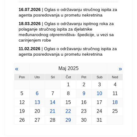
16.07.2026
| Oglas o održavanju stručnog ispita za
agenta posredovanja u prometu nekretnina
18.03.2026
| Oglas o održavanju ispitnog roka za
polaganje stručnog ispita za djelatnike
međunarodnog otpremništva- špedicije, u vezi sa
carinjenjem robe
11.02.2026
| Oglas o održavanju stručnog ispita za
agenta posredovanja u prometu nekretnina
«
»
Maj 2025
Pon
Uto
Sri
Čet
Pet
Sub
Ned
1
2
3
4
5
6
7
8
9
10
11
12
13
14
15
16
17
18
19
20
21
22
23
24
25
26
27
28
29
30
31