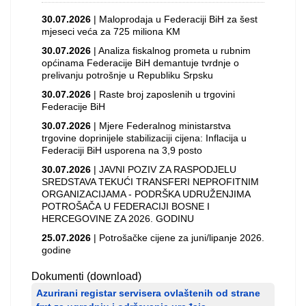
30.07.2026
| Maloprodaja u Federaciji BiH za šest
mjeseci veća za 725 miliona KM
30.07.2026
| Analiza fiskalnog prometa u rubnim
općinama Federacije BiH demantuje tvrdnje o
prelivanju potrošnje u Republiku Srpsku
30.07.2026
| Raste broj zaposlenih u trgovini
Federacije BiH
30.07.2026
| Mjere Federalnog ministarstva
trgovine doprinijele stabilizaciji cijena: Inflacija u
Federaciji BiH usporena na 3,9 posto
30.07.2026
| JAVNI POZIV ZA RASPODJELU
SREDSTAVA TEKUĆI TRANSFERI NEPROFITNIM
ORGANIZACIJAMA - PODRŠKA UDRUŽENJIMA
POTROŠAČA U FEDERACIJI BOSNE I
HERCEGOVINE ZA 2026. GODINU
25.07.2026
| Potrošačke cijene za juni/lipanje 2026.
godine
Dokumenti (download)
Azurirani registar servisera ovlaštenih od strane