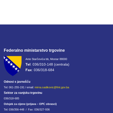
Federalno ministarstvo trgovine
Ante Starčevića bb, Mostar 88000
Tel
: 036/310-148 (centrala)
Fax
: 036/318-684
Odnosi s javnošću
Tel: 061-255-191 / email:
mirna.sadikovic@fmt.gov.ba
Sektor za vanjsku trgovinu
036/318-685
Odsjek za cijene (prijava – OPC obrasci)
Tel: 036/356-448 / Fax: 036/327-936