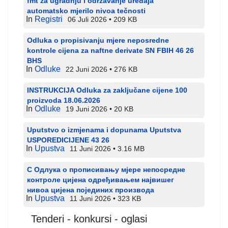
fmt za ugradnju i održavanje uređaja
automatsko mjerilo nivoa tečnosti
In
Registri
06 Juli 2026
209 KB
Odluka o propisivanju mjere neposredne
kontrole cijena za naftne derivate SN FBIH 46 26
BHS
In
Odluke
22 Juni 2026
276 KB
INSTRUKCIJA Odluka za zaključane cijene 100
proizvoda 18.06.2026
In
Odluke
19 Juni 2026
20 KB
Uputstvo o izmjenama i dopunama Uputstva
USPOREDICIJENE 43 26
In
Upustva
11 Juni 2026
3.16 MB
С Одлука о прописивању мјере непосредне
контроле цијена одређивањем највишег
нивоа цијена појединих производа
In
Upustva
11 Juni 2026
323 KB
Tenderi - konkursi - oglasi