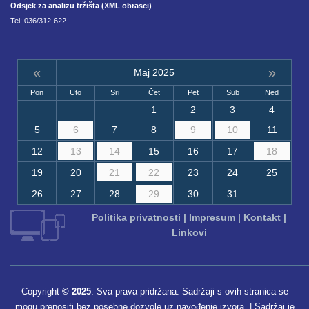
Odsjek za analizu tržišta (XML obrasci)
Tel: 036/312-622
«
»
Maj 2025
Pon
Uto
Sri
Čet
Pet
Sub
Ned
1
2
3
4
5
6
7
8
9
10
11
12
13
14
15
16
17
18
19
20
21
22
23
24
25
26
27
28
29
30
31
Politika privatnosti
|
Impresum
|
Kontakt
|
Linkovi
Copyright
© 2025
. Sva prava pridržana. Sadržaji s ovih stranica se
mogu prenositi bez posebne dozvole uz navođenje izvora. | Sadržaj je