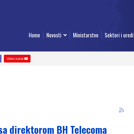
Home
Novosti
Ministarstvo
Sektori i uredi
Video kanal
 sa direktorom BH Telecoma