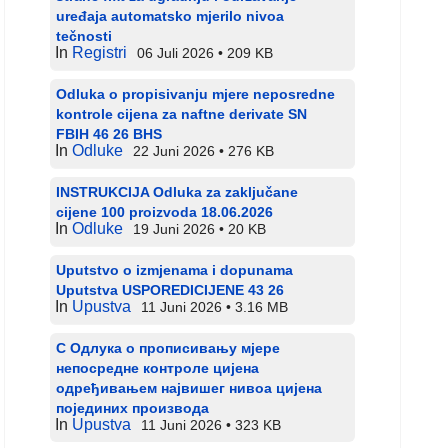
uređaja automatsko mjerilo nivoa
tečnosti
In
Registri
06 Juli 2026
209 KB
Odluka o propisivanju mjere neposredne
kontrole cijena za naftne derivate SN
FBIH 46 26 BHS
In
Odluke
22 Juni 2026
276 KB
INSTRUKCIJA Odluka za zaključane
cijene 100 proizvoda 18.06.2026
In
Odluke
19 Juni 2026
20 KB
Uputstvo o izmjenama i dopunama
Uputstva USPOREDICIJENE 43 26
In
Upustva
11 Juni 2026
3.16 MB
С Одлука о прописивању мјере
непосредне контроле цијена
одређивањем највишег нивоа цијена
појединих производа
In
Upustva
11 Juni 2026
323 KB