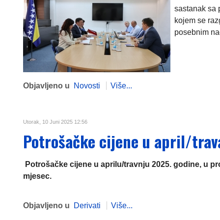
sastanak sa 
kojem se razg
posebnim nag
Objavljeno u
Novosti
Više...
Utorak, 10 Juni 2025 12:56
Potrošačke cijene u april/tra
Potrošačke cijene u aprilu/travnju 2025. godine, u 
mjesec.
Objavljeno u
Derivati
Više...