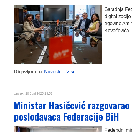
Saradnja Fed
digitalizacij
trgovine Ami
Kovačevića.
Objavljeno u
Novosti
Više...
Utorak, 10 Juni 2025 13:51
Ministar Hasičević razgovarao
poslodavaca Federacije BiH
Federalni mi