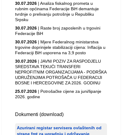
30.07.2026
| Analiza fiskalnog prometa u
rubnim općinama Federacije BiH demantuje
tvrdnje o prelivanju potrošnje u Republiku
Srpsku
30.07.2026
| Raste broj zaposlenih u trgovini
Federacije BiH
30.07.2026
| Mjere Federalnog ministarstva
trgovine doprinijele stabilizaciji cijena: Inflacija u
Federaciji BiH usporena na 3,9 posto
30.07.2026
| JAVNI POZIV ZA RASPODJELU
SREDSTAVA TEKUĆI TRANSFERI
NEPROFITNIM ORGANIZACIJAMA - PODRŠKA
UDRUŽENJIMA POTROŠAČA U FEDERACIJI
BOSNE I HERCEGOVINE ZA 2026. GODINU
25.07.2026
| Potrošačke cijene za juni/lipanje
2026. godine
Dokumenti (download)
Azurirani registar servisera ovlaštenih od
strane fmt za ugradnju i održavanje