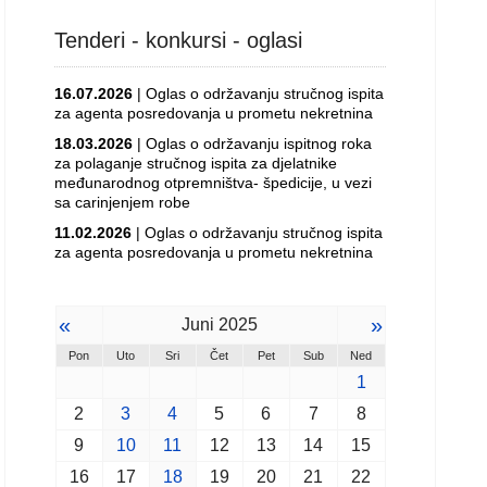
Tenderi - konkursi - oglasi
16.07.2026
| Oglas o održavanju stručnog ispita
za agenta posredovanja u prometu nekretnina
18.03.2026
| Oglas o održavanju ispitnog roka
za polaganje stručnog ispita za djelatnike
međunarodnog otpremništva- špedicije, u vezi
sa carinjenjem robe
11.02.2026
| Oglas o održavanju stručnog ispita
za agenta posredovanja u prometu nekretnina
«
»
Juni 2025
Pon
Uto
Sri
Čet
Pet
Sub
Ned
1
2
3
4
5
6
7
8
9
10
11
12
13
14
15
16
17
18
19
20
21
22