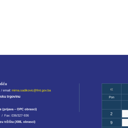
ošću
«
 / email:
mirna.sadikovic@fmt.gov.ba
jsku trgovinu
Pon
e (prijava – OPC obrasci)
2
8 / Fax: 036/327-936
zu tržišta (XML obrasci)
9