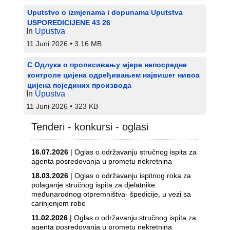
Uputstvo o izmjenama i dopunama Uputstva
USPOREDICIJENE 43 26
In
Upustva
11 Juni 2026
3.16 MB
С Одлука о прописивању мјере непосредне
контроле цијена одређивањем највишег нивоа
цијена појединих производа
In
Upustva
11 Juni 2026
323 KB
Tenderi - konkursi - oglasi
16.07.2026
| Oglas o održavanju stručnog ispita za
agenta posredovanja u prometu nekretnina
18.03.2026
| Oglas o održavanju ispitnog roka za
polaganje stručnog ispita za djelatnike
međunarodnog otpremništva- špedicije, u vezi sa
carinjenjem robe
11.02.2026
| Oglas o održavanju stručnog ispita za
agenta posredovanja u prometu nekretnina