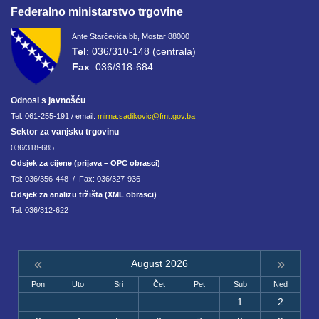
Federalno ministarstvo trgovine
Ante Starčevića bb, Mostar 88000
Tel
: 036/310-148 (centrala)
Fax
: 036/318-684
Odnosi s javnošću
Tel: 061-255-191 / email:
mirna.sadikovic@fmt.gov.ba
Sektor za vanjsku trgovinu
036/318-685
Odsjek za cijene (prijava – OPC obrasci)
Tel: 036/356-448 / Fax: 036/327-936
Odsjek za analizu tržišta (XML obrasci)
Tel: 036/312-622
«
»
August 2026
Pon
Uto
Sri
Čet
Pet
Sub
Ned
1
2