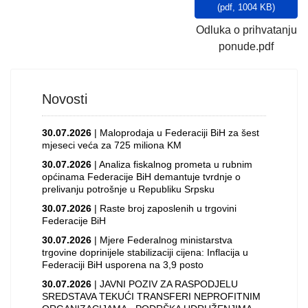
(
pdf,
1004 KB
)
Odluka o prihvatanju
ponude.pdf
Novosti
30.07.2026
| Maloprodaja u Federaciji BiH za šest
mjeseci veća za 725 miliona KM
30.07.2026
| Analiza fiskalnog prometa u rubnim
općinama Federacije BiH demantuje tvrdnje o
prelivanju potrošnje u Republiku Srpsku
30.07.2026
| Raste broj zaposlenih u trgovini
Federacije BiH
30.07.2026
| Mjere Federalnog ministarstva
trgovine doprinijele stabilizaciji cijena: Inflacija u
Federaciji BiH usporena na 3,9 posto
30.07.2026
| JAVNI POZIV ZA RASPODJELU
SREDSTAVA TEKUĆI TRANSFERI NEPROFITNIM