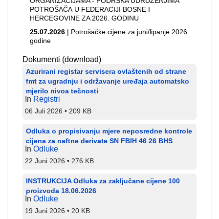
ORGANIZACIJAMA - PODRŠKA UDRUŽENJIMA
POTROŠAČA U FEDERACIJI BOSNE I
HERCEGOVINE ZA 2026. GODINU
25.07.2026
| Potrošačke cijene za juni/lipanje 2026.
godine
Dokumenti (download)
Azurirani registar servisera ovlaštenih od strane
fmt za ugradnju i održavanje uređaja automatsko
mjerilo nivoa tečnosti
In
Registri
06 Juli 2026
209 KB
Odluka o propisivanju mjere neposredne kontrole
cijena za naftne derivate SN FBIH 46 26 BHS
In
Odluke
22 Juni 2026
276 KB
INSTRUKCIJA Odluka za zaključane cijene 100
proizvoda 18.06.2026
In
Odluke
19 Juni 2026
20 KB