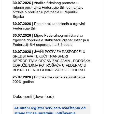
30.07.2026
| Analiza fiskalnog prometa u
rubnim općinama Federacije BiH demantuje
tvrdnje o prelivanju potrošnje u Republiku
Srpsku
30.07.2026
| Raste broj zaposlenih u trgovini
Federacije BiH
30.07.2026
| Mjere Federalnog ministarstva
trgovine doprinijele stabilizaciji cijena: Inflacija u
Federaciji BiH usporena na 3,9 posto
30.07.2026
| JAVNI POZIV ZA RASPODJELU
SREDSTAVA TEKUĆI TRANSFERI
NEPROFITNIM ORGANIZACIJAMA - PODRŠKA
UDRUŽENJIMA POTROŠAČA U FEDERACIJI
BOSNE I HERCEGOVINE ZA 2026. GODINU
25.07.2026
| Potrošačke cijene za juni/lipanje
2026. godine
Dokumenti (download)
Azurirani registar servisera ovlaštenih od
strane fmt za ugradnju i održavanje