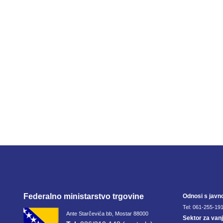
Federalno ministarstvo trgovine
Odnosi s javn
Tel: 061-255-191
Ante Starčevića bb, Mostar 88000
Sektor za van