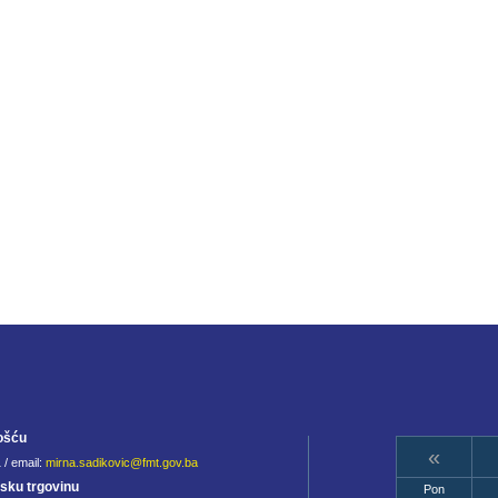
ošću
«
 / email:
mirna.sadikovic@fmt.gov.ba
jsku trgovinu
Pon