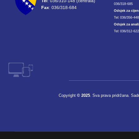
Tel
: 036/310-148 (centrala)
036/318-685
Fax
: 036/318-684
Odsjek za cijen
Tel: 036/356-44
Odsjek za anali
Tel: 036/312-622
Copyright
© 2025
. Sva prava pridržana. Sad