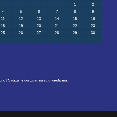
1
2
4
5
6
7
8
9
11
12
13
14
15
16
18
19
20
21
22
23
25
26
27
28
29
30
ora. | Sadržaj je dostupan na svim uređajima.