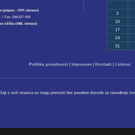
e (prijava – OPC obrasci)
3
8 / Fax: 036/327-936
10
zu tržišta (XML obrasci)
17
24
31
Politika privatnosti
|
Impresum
|
Kontakt
|
Linkovi
ržaji s ovih stranica se mogu prenositi bez posebne dozvole uz navođenje izv