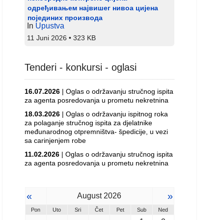
одређивањем највишег нивоа цијена
појединих производа
In
Upustva
11 Juni 2026
323 KB
Tenderi - konkursi - oglasi
16.07.2026
| Oglas o održavanju stručnog ispita
za agenta posredovanja u prometu nekretnina
18.03.2026
| Oglas o održavanju ispitnog roka
za polaganje stručnog ispita za djelatnike
međunarodnog otpremništva- špedicije, u vezi
sa carinjenjem robe
11.02.2026
| Oglas o održavanju stručnog ispita
za agenta posredovanja u prometu nekretnina
«
»
August 2026
Pon
Uto
Sri
Čet
Pet
Sub
Ned