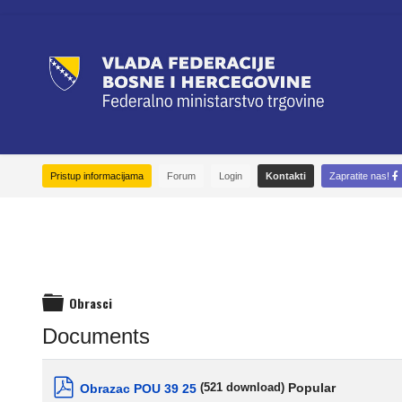
Pristup informacijama
Forum
Login
Kontakti
Zapratite nas!
Obrasci
folder
Documents
Popular
Obrazac POU 39 25
(521 download)