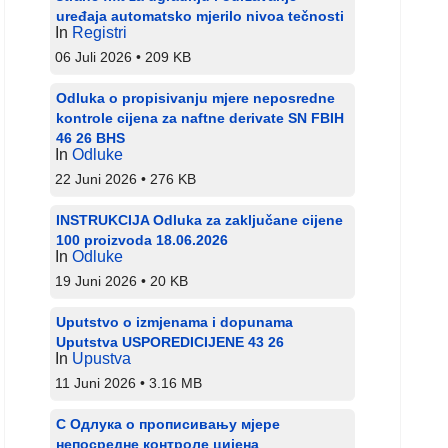
uređaja automatsko mjerilo nivoa tečnosti
In
Registri
06 Juli 2026
209 KB
Odluka o propisivanju mjere neposredne
kontrole cijena za naftne derivate SN FBIH
46 26 BHS
In
Odluke
22 Juni 2026
276 KB
INSTRUKCIJA Odluka za zaključane cijene
100 proizvoda 18.06.2026
In
Odluke
19 Juni 2026
20 KB
Uputstvo o izmjenama i dopunama
Uputstva USPOREDICIJENE 43 26
In
Upustva
11 Juni 2026
3.16 MB
С Одлука о прописивању мјере
непосредне контроле цијена