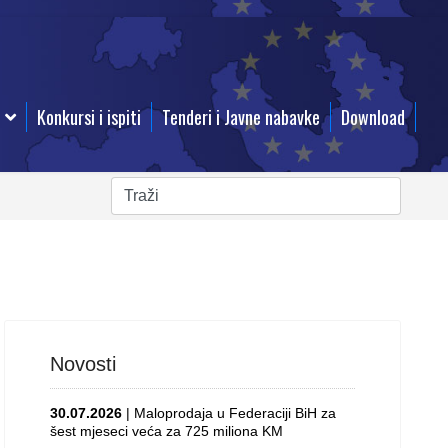
Konkursi i ispiti
Tenderi i Javne nabavke
Download
Novosti
30.07.2026
| Maloprodaja u Federaciji BiH za
šest mjeseci veća za 725 miliona KM