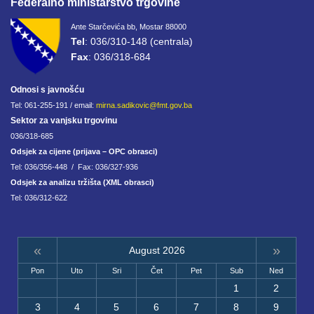
Federalno ministarstvo trgovine
Ante Starčevića bb, Mostar 88000
Tel
: 036/310-148 (centrala)
Fax
: 036/318-684
Odnosi s javnošću
Tel: 061-255-191 / email:
mirna.sadikovic@fmt.gov.ba
Sektor za vanjsku trgovinu
036/318-685
Odsjek za cijene (prijava – OPC obrasci)
Tel: 036/356-448 / Fax: 036/327-936
Odsjek za analizu tržišta (XML obrasci)
Tel: 036/312-622
«
»
August 2026
Pon
Uto
Sri
Čet
Pet
Sub
Ned
1
2
3
4
5
6
7
8
9