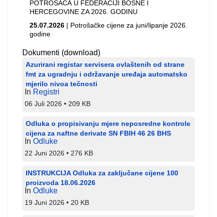
POTROŠAČA U FEDERACIJI BOSNE I
HERCEGOVINE ZA 2026. GODINU
25.07.2026
| Potrošačke cijene za juni/lipanje 2026.
godine
Dokumenti (download)
Azurirani registar servisera ovlaštenih od strane
fmt za ugradnju i održavanje uređaja automatsko
mjerilo nivoa tečnosti
In
Registri
06 Juli 2026
209 KB
Odluka o propisivanju mjere neposredne kontrole
cijena za naftne derivate SN FBIH 46 26 BHS
In
Odluke
22 Juni 2026
276 KB
INSTRUKCIJA Odluka za zaključane cijene 100
proizvoda 18.06.2026
In
Odluke
19 Juni 2026
20 KB