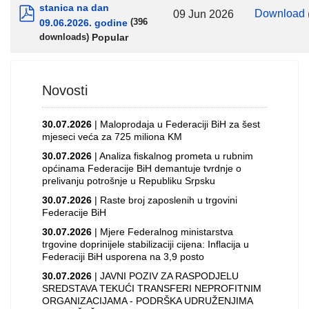
stanica na dan
Download
09 Jun 2026
09.06.2026. godine
(396
pdf
Popular
downloads)
Novosti
30.07.2026
| Maloprodaja u Federaciji BiH za šest
mjeseci veća za 725 miliona KM
30.07.2026
| Analiza fiskalnog prometa u rubnim
općinama Federacije BiH demantuje tvrdnje o
prelivanju potrošnje u Republiku Srpsku
30.07.2026
| Raste broj zaposlenih u trgovini
Federacije BiH
30.07.2026
| Mjere Federalnog ministarstva
trgovine doprinijele stabilizaciji cijena: Inflacija u
Federaciji BiH usporena na 3,9 posto
30.07.2026
| JAVNI POZIV ZA RASPODJELU
SREDSTAVA TEKUĆI TRANSFERI NEPROFITNIM
ORGANIZACIJAMA - PODRŠKA UDRUŽENJIMA