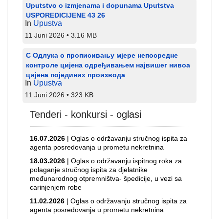
Uputstvo o izmjenama i dopunama Uputstva
USPOREDICIJENE 43 26
In
Upustva
11 Juni 2026
3.16 MB
С Одлука о прописивању мјере непосредне
контроле цијена одређивањем највишег нивоа
цијена појединих производа
In
Upustva
11 Juni 2026
323 KB
Tenderi - konkursi - oglasi
16.07.2026
| Oglas o održavanju stručnog ispita za
agenta posredovanja u prometu nekretnina
18.03.2026
| Oglas o održavanju ispitnog roka za
polaganje stručnog ispita za djelatnike
međunarodnog otpremništva- špedicije, u vezi sa
carinjenjem robe
11.02.2026
| Oglas o održavanju stručnog ispita za
agenta posredovanja u prometu nekretnina