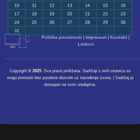
10
11
12
13
14
15
16
17
18
19
20
21
22
23
24
25
26
27
28
29
30
31
Politika privatnosti
|
Impresum
|
Kontakt
|
Linkovi
Copyright
© 2025
. Sva prava pridržana. Sadržaji s ovih stranica se
mogu prenositi bez posebne dozvole uz navođenje izvora. | Sadržaj je
dostupan na svim uređajima.