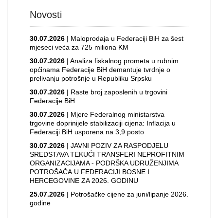
Novosti
30.07.2026
| Maloprodaja u Federaciji BiH za šest
mjeseci veća za 725 miliona KM
30.07.2026
| Analiza fiskalnog prometa u rubnim
općinama Federacije BiH demantuje tvrdnje o
prelivanju potrošnje u Republiku Srpsku
30.07.2026
| Raste broj zaposlenih u trgovini
Federacije BiH
30.07.2026
| Mjere Federalnog ministarstva
trgovine doprinijele stabilizaciji cijena: Inflacija u
Federaciji BiH usporena na 3,9 posto
30.07.2026
| JAVNI POZIV ZA RASPODJELU
SREDSTAVA TEKUĆI TRANSFERI NEPROFITNIM
ORGANIZACIJAMA - PODRŠKA UDRUŽENJIMA
POTROŠAČA U FEDERACIJI BOSNE I
HERCEGOVINE ZA 2026. GODINU
25.07.2026
| Potrošačke cijene za juni/lipanje 2026.
godine