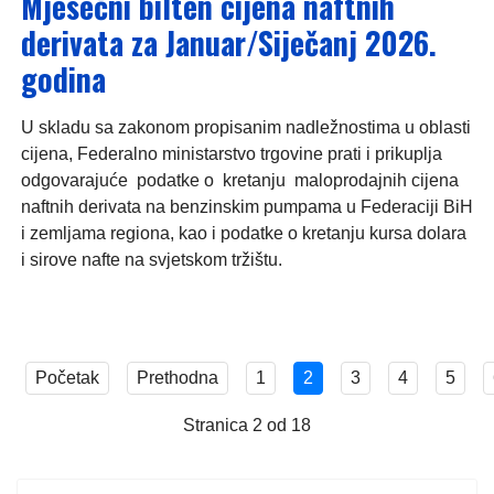
Mjesečni bilten cijena naftnih
derivata za Januar/Siječanj 2026.
godina
U skladu sa zakonom propisanim nadležnostima u oblasti
cijena, Federalno ministarstvo trgovine prati i prikuplja
odgovarajuće podatke o kretanju maloprodajnih cijena
naftnih derivata na benzinskim pumpama u Federaciji BiH
i zemljama regiona, kao i podatke o kretanju kursa dolara
i sirove nafte na svjetskom tržištu.
Početak
Prethodna
1
2
3
4
5
Stranica 2 od 18