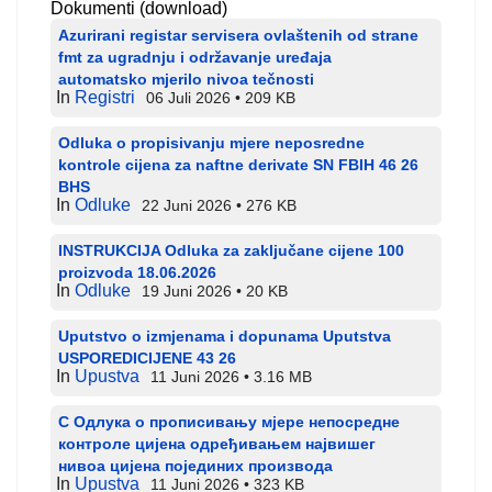
Dokumenti (download)
Azurirani registar servisera ovlaštenih od strane
fmt za ugradnju i održavanje uređaja
automatsko mjerilo nivoa tečnosti
In
Registri
06 Juli 2026
209 KB
Odluka o propisivanju mjere neposredne
kontrole cijena za naftne derivate SN FBIH 46 26
BHS
In
Odluke
22 Juni 2026
276 KB
INSTRUKCIJA Odluka za zaključane cijene 100
proizvoda 18.06.2026
In
Odluke
19 Juni 2026
20 KB
Uputstvo o izmjenama i dopunama Uputstva
USPOREDICIJENE 43 26
In
Upustva
11 Juni 2026
3.16 MB
С Одлука о прописивању мјере непосредне
контроле цијена одређивањем највишег
нивоа цијена појединих производа
In
Upustva
11 Juni 2026
323 KB