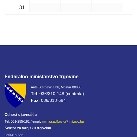
31
Federalno ministarstvo trgovine
Ante Starčevića bb, Mostar 88000
Tel
: 036/310-148 (centrala)
Fax
: 036/318-684
Odnosi s javnošću
Tel: 061-255-191 / email:
mirna.sadikovic@fmt.gov.ba
Sektor za vanjsku trgovinu
036/318-685