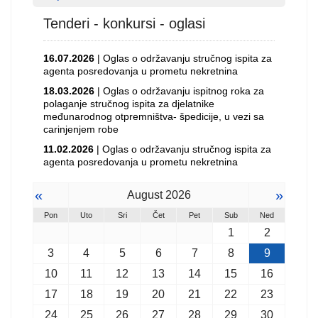
Tenderi - konkursi - oglasi
16.07.2026
| Oglas o održavanju stručnog ispita za
agenta posredovanja u prometu nekretnina
18.03.2026
| Oglas o održavanju ispitnog roka za
polaganje stručnog ispita za djelatnike
međunarodnog otpremništva- špedicije, u vezi sa
carinjenjem robe
11.02.2026
| Oglas o održavanju stručnog ispita za
agenta posredovanja u prometu nekretnina
«
»
August 2026
Pon
Uto
Sri
Čet
Pet
Sub
Ned
1
2
3
4
5
6
7
8
9
10
11
12
13
14
15
16
17
18
19
20
21
22
23
24
25
26
27
28
29
30