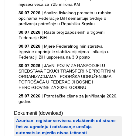
mjeseci veća za 725 miliona KM
30.07.2026
| Analiza fiskalnog prometa u rubnim
općinama Federacije BiH demantuje tvrdnje o
prelivanju potrošnje u Republiku Srpsku
30.07.2026
| Raste broj zaposlenih u trgovini
Federacije BiH
30.07.2026
| Mjere Federalnog ministarstva
trgovine doprinijele stabilizaciji cijena: Inflacija u
Federaciji BiH usporena na 3,9 posto
30.07.2026
| JAVNI POZIV ZA RASPODJELU
SREDSTAVA TEKUĆI TRANSFERI NEPROFITNIM
ORGANIZACIJAMA - PODRŠKA UDRUŽENJIMA
POTROŠAČA U FEDERACIJI BOSNE I
HERCEGOVINE ZA 2026. GODINU
25.07.2026
| Potrošačke cijene za juni/lipanje 2026.
godine
Dokumenti (download)
Azurirani registar servisera ovlaštenih od strane
fmt za ugradnju i održavanje uređaja
automatsko mjerilo nivoa tečnosti