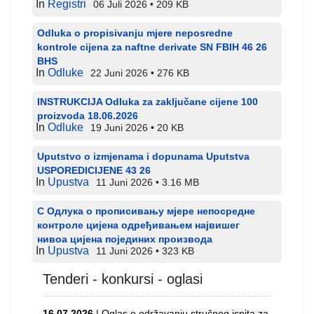
In
Registri
06 Juli 2026
209 KB
Odluka o propisivanju mjere neposredne
kontrole cijena za naftne derivate SN FBIH 46 26
BHS
In
Odluke
22 Juni 2026
276 KB
INSTRUKCIJA Odluka za zaključane cijene 100
proizvoda 18.06.2026
In
Odluke
19 Juni 2026
20 KB
Uputstvo o izmjenama i dopunama Uputstva
USPOREDICIJENE 43 26
In
Upustva
11 Juni 2026
3.16 MB
С Одлука о прописивању мјере непосредне
контроле цијена одређивањем највишег
нивоа цијена појединих производа
In
Upustva
11 Juni 2026
323 KB
Tenderi - konkursi - oglasi
16.07.2026
| Oglas o održavanju stručnog ispita za