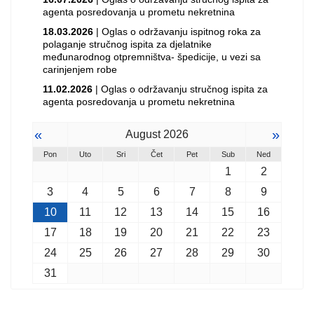
agenta posredovanja u prometu nekretnina
18.03.2026
| Oglas o održavanju ispitnog roka za
polaganje stručnog ispita za djelatnike
međunarodnog otpremništva- špedicije, u vezi sa
carinjenjem robe
11.02.2026
| Oglas o održavanju stručnog ispita za
agenta posredovanja u prometu nekretnina
«
»
August 2026
Pon
Uto
Sri
Čet
Pet
Sub
Ned
1
2
3
4
5
6
7
8
9
10
11
12
13
14
15
16
17
18
19
20
21
22
23
24
25
26
27
28
29
30
31