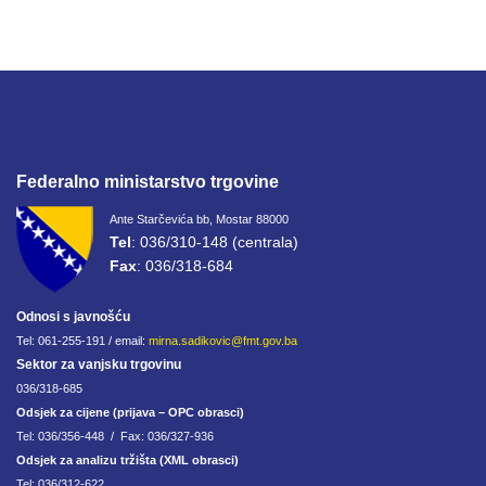
Federalno ministarstvo trgovine
Ante Starčevića bb, Mostar 88000
Tel
: 036/310-148 (centrala)
Fax
: 036/318-684
Odnosi s javnošću
Tel: 061-255-191 / email:
mirna.sadikovic@fmt.gov.ba
Sektor za vanjsku trgovinu
036/318-685
Odsjek za cijene (prijava – OPC obrasci)
Tel: 036/356-448 / Fax: 036/327-936
Odsjek za analizu tržišta (XML obrasci)
Tel: 036/312-622