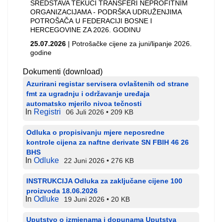
SREDSTAVA TEKUĆI TRANSFERI NEPROFITNIM
ORGANIZACIJAMA - PODRŠKA UDRUŽENJIMA
POTROŠAČA U FEDERACIJI BOSNE I
HERCEGOVINE ZA 2026. GODINU
25.07.2026
| Potrošačke cijene za juni/lipanje 2026.
godine
Dokumenti (download)
Azurirani registar servisera ovlaštenih od strane
fmt za ugradnju i održavanje uređaja
automatsko mjerilo nivoa tečnosti
In
Registri
06 Juli 2026
209 KB
Odluka o propisivanju mjere neposredne
kontrole cijena za naftne derivate SN FBIH 46 26
BHS
In
Odluke
22 Juni 2026
276 KB
INSTRUKCIJA Odluka za zaključane cijene 100
proizvoda 18.06.2026
In
Odluke
19 Juni 2026
20 KB
Uputstvo o izmjenama i dopunama Uputstva