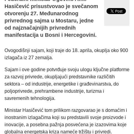
Hasičević prisustvovao je svečanom
otvorenju 27. Međunarodnog
privrednog sajma u Mostaru, jedne
od najznačajnijih privrednih
manifestacija u Bosni i Hercegovini.
Ovogodišnji sajam, koji traje do 18. aprila, okuplja oko 900
izlagača iz 27 zemalja.
Sajam i ove godine potvrđuje svoju ulogu ključne platforme
za razvoj privrede, okupljajući predstavnike različitih
sektora – od industrije, energetike i građevinarstva, do
poljoprivrede, prehrambene industrije, turizma i
savremenih tehnologija.
Ministar Hasičević tom prilikom razgovarao je s domaćim i
inostranim izlagačima koji su predstavili svoje proizvode i
inovacije, a posebna pažnja posvećena je izazovima koje
globalna energetska kriza nameće tržištu i privredi.