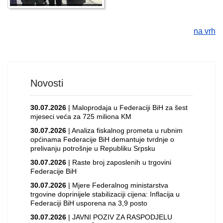
na vrh
Novosti
30.07.2026
| Maloprodaja u Federaciji BiH za šest
mjeseci veća za 725 miliona KM
30.07.2026
| Analiza fiskalnog prometa u rubnim
općinama Federacije BiH demantuje tvrdnje o
prelivanju potrošnje u Republiku Srpsku
30.07.2026
| Raste broj zaposlenih u trgovini
Federacije BiH
30.07.2026
| Mjere Federalnog ministarstva
trgovine doprinijele stabilizaciji cijena: Inflacija u
Federaciji BiH usporena na 3,9 posto
30.07.2026
| JAVNI POZIV ZA RASPODJELU