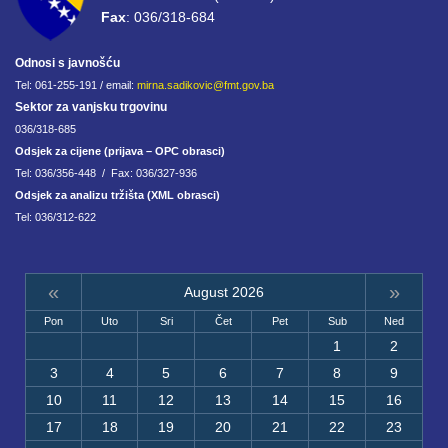
Fax
: 036/318-684
Odnosi s javnošću
Tel: 061-255-191 / email:
mirna.sadikovic@fmt.gov.ba
Sektor za vanjsku trgovinu
036/318-685
Odsjek za cijene (prijava – OPC obrasci)
Tel: 036/356-448 / Fax: 036/327-936
Odsjek za analizu tržišta (XML obrasci)
Tel: 036/312-622
«
»
August 2026
Pon
Uto
Sri
Čet
Pet
Sub
Ned
1
2
3
4
5
6
7
8
9
10
11
12
13
14
15
16
17
18
19
20
21
22
23