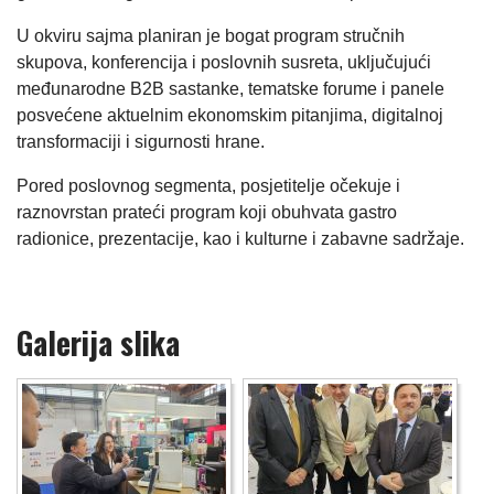
U okviru sajma planiran je bogat program stručnih
skupova, konferencija i poslovnih susreta, uključujući
međunarodne B2B sastanke, tematske forume i panele
posvećene aktuelnim ekonomskim pitanjima, digitalnoj
transformaciji i sigurnosti hrane.
Pored poslovnog segmenta, posjetitelje očekuje i
raznovrstan prateći program koji obuhvata gastro
radionice, prezentacije, kao i kulturne i zabavne sadržaje.
Galerija slika