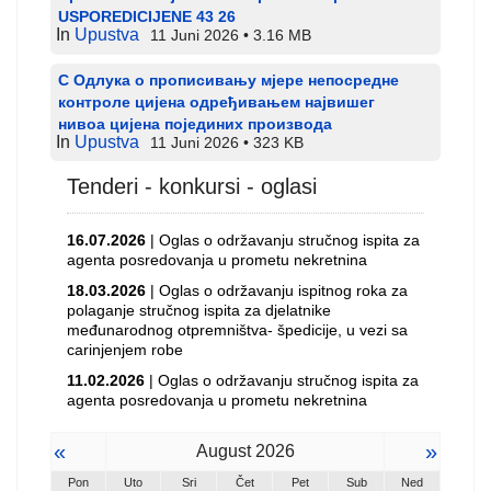
USPOREDICIJENE 43 26
In
Upustva
11 Juni 2026
3.16 MB
С Одлука о прописивању мјере непосредне
контроле цијена одређивањем највишег
нивоа цијена појединих производа
In
Upustva
11 Juni 2026
323 KB
Tenderi - konkursi - oglasi
16.07.2026
| Oglas o održavanju stručnog ispita za
agenta posredovanja u prometu nekretnina
18.03.2026
| Oglas o održavanju ispitnog roka za
polaganje stručnog ispita za djelatnike
međunarodnog otpremništva- špedicije, u vezi sa
carinjenjem robe
11.02.2026
| Oglas o održavanju stručnog ispita za
agenta posredovanja u prometu nekretnina
«
»
August 2026
Pon
Uto
Sri
Čet
Pet
Sub
Ned