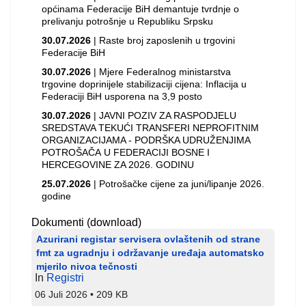
općinama Federacije BiH demantuje tvrdnje o
prelivanju potrošnje u Republiku Srpsku
30.07.2026
| Raste broj zaposlenih u trgovini
Federacije BiH
30.07.2026
| Mjere Federalnog ministarstva
trgovine doprinijele stabilizaciji cijena: Inflacija u
Federaciji BiH usporena na 3,9 posto
30.07.2026
| JAVNI POZIV ZA RASPODJELU
SREDSTAVA TEKUĆI TRANSFERI NEPROFITNIM
ORGANIZACIJAMA - PODRŠKA UDRUŽENJIMA
POTROŠAČA U FEDERACIJI BOSNE I
HERCEGOVINE ZA 2026. GODINU
25.07.2026
| Potrošačke cijene za juni/lipanje 2026.
godine
Dokumenti (download)
Azurirani registar servisera ovlaštenih od strane
fmt za ugradnju i održavanje uređaja automatsko
mjerilo nivoa tečnosti
In
Registri
06 Juli 2026
209 KB