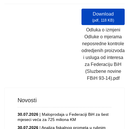
Download
(
pdf,
118 KB
)
Odluka o izmjeni
Odluke o mjerama
neposredne kontrole
odredjenih proizvoda
i usluga od interesa
za Federaciju BiH
(Sluzbene novine
FBiH 93-14).pdf
Novosti
30.07.2026
| Maloprodaja u Federaciji BiH za šest
mjeseci veća za 725 miliona KM
30.07.2026
| Analiza fiskalnog prometa u rubnim