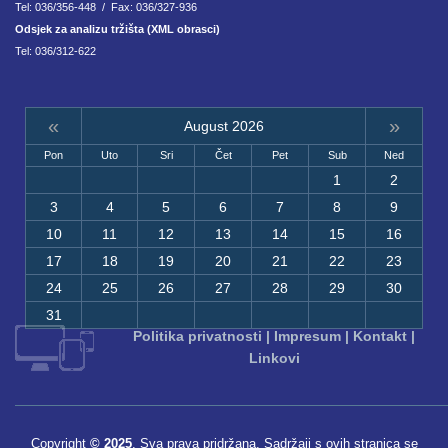
Tel: 036/356-448 / Fax: 036/327-936
Odsjek za analizu tržišta (XML obrasci)
Tel: 036/312-622
«
»
August 2026
Pon
Uto
Sri
Čet
Pet
Sub
Ned
1
2
3
4
5
6
7
8
9
10
11
12
13
14
15
16
17
18
19
20
21
22
23
24
25
26
27
28
29
30
31
Politika privatnosti
|
Impresum
|
Kontakt
|
Linkovi
Copyright
© 2025
. Sva prava pridržana. Sadržaji s ovih stranica se