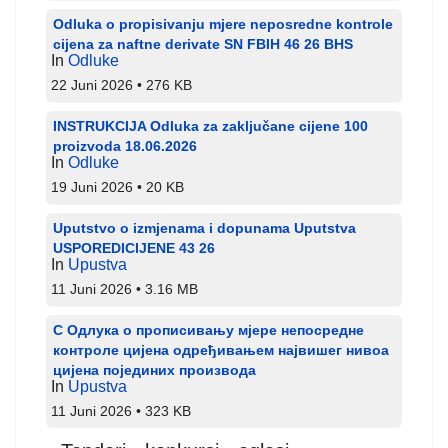
Odluka o propisivanju mjere neposredne kontrole
cijena za naftne derivate SN FBIH 46 26 BHS
In
Odluke
22 Juni 2026
276 KB
INSTRUKCIJA Odluka za zaključane cijene 100
proizvoda 18.06.2026
In
Odluke
19 Juni 2026
20 KB
Uputstvo o izmjenama i dopunama Uputstva
USPOREDICIJENE 43 26
In
Upustva
11 Juni 2026
3.16 MB
С Одлука о прописивању мјере непосредне
контроле цијена одређивањем највишег нивоа
цијена појединих производа
In
Upustva
11 Juni 2026
323 KB