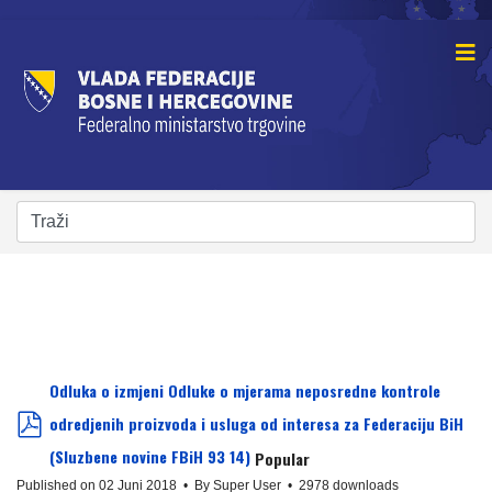
Odluka o izmjeni Odluke o mjerama neposredne kontrole
odredjenih proizvoda i usluga od interesa za Federaciju BiH
pdf
(Sluzbene novine FBiH 93 14)
Popular
Published on 02 Juni 2018
By
Super User
2978 downloads