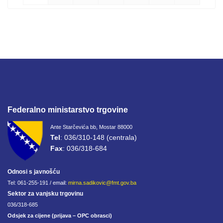
Federalno ministarstvo trgovine
Ante Starčevića bb, Mostar 88000
Tel
: 036/310-148 (centrala)
Fax
: 036/318-684
Odnosi s javnošću
Tel: 061-255-191 / email:
mirna.sadikovic@fmt.gov.ba
Sektor za vanjsku trgovinu
036/318-685
Odsjek za cijene (prijava – OPC obrasci)