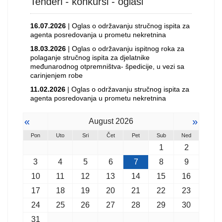
Tenderi - konkursi - oglasi
16.07.2026
| Oglas o održavanju stručnog ispita za
agenta posredovanja u prometu nekretnina
18.03.2026
| Oglas o održavanju ispitnog roka za
polaganje stručnog ispita za djelatnike
međunarodnog otpremništva- špedicije, u vezi sa
carinjenjem robe
11.02.2026
| Oglas o održavanju stručnog ispita za
agenta posredovanja u prometu nekretnina
«
»
August 2026
Pon
Uto
Sri
Čet
Pet
Sub
Ned
1
2
3
4
5
6
7
8
9
10
11
12
13
14
15
16
17
18
19
20
21
22
23
24
25
26
27
28
29
30
31