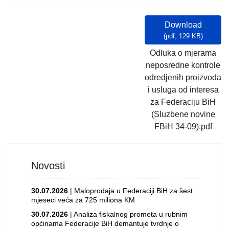
Download
(
pdf,
129 KB
)
Odluka o mjerama
neposredne kontrole
odredjenih proizvoda
i usluga od interesa
za Federaciju BiH
(Sluzbene novine
FBiH 34-09).pdf
Novosti
30.07.2026
| Maloprodaja u Federaciji BiH za šest
mjeseci veća za 725 miliona KM
30.07.2026
| Analiza fiskalnog prometa u rubnim
općinama Federacije BiH demantuje tvrdnje o