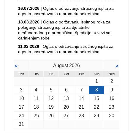
16.07.2026
| Oglas o održavanju stručnog ispita za
agenta posredovanja u prometu nekretnina
18.03.2026
| Oglas o održavanju ispitnog roka za
polaganje stručnog ispita za djelatnike
međunarodnog otpremništva- špedicije, u vezi sa
carinjenjem robe
11.02.2026
| Oglas o održavanju stručnog ispita za
agenta posredovanja u prometu nekretnina
«
»
August 2026
Pon
Uto
Sri
Čet
Pet
Sub
Ned
1
2
3
4
5
6
7
8
9
10
11
12
13
14
15
16
17
18
19
20
21
22
23
24
25
26
27
28
29
30
31