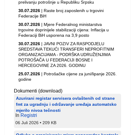
prelivanju potrošnje u Republiku Srpsku
30.07.2026
| Raste broj zaposlenih u trgovini
Federacije BiH
30.07.2026
| Mjere Federalnog ministarstva
trgovine doprinijele stabilizaciji cijena: Inflacija u
Federaciji BiH usporena na 3,9 posto
30.07.2026
| JAVNI POZIV ZA RASPODJELU
SREDSTAVA TEKUĆI TRANSFERI NEPROFITNIM
ORGANIZACIJAMA - PODRŠKA UDRUŽENJIMA
POTROŠAČA U FEDERACIJI BOSNE I
HERCEGOVINE ZA 2026. GODINU
25.07.2026
| Potrošačke cijene za juni/lipanje 2026.
godine
Dokumenti (download)
Azurirani registar servisera ovlaštenih od strane
fmt za ugradnju i održavanje uređaja automatsko
mjerilo nivoa tečnosti
In
Registri
06 Juli 2026
209 KB