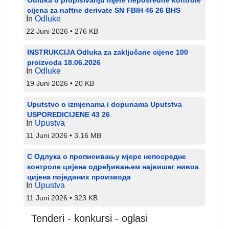
Odluka o propisivanju mjere neposredne kontrole
cijena za naftne derivate SN FBIH 46 26 BHS
In
Odluke
22 Juni 2026
276 KB
INSTRUKCIJA Odluka za zaključane cijene 100
proizvoda 18.06.2026
In
Odluke
19 Juni 2026
20 KB
Uputstvo o izmjenama i dopunama Uputstva
USPOREDICIJENE 43 26
In
Upustva
11 Juni 2026
3.16 MB
С Одлука о прописивању мјере непосредне
контроле цијена одређивањем највишег нивоа
цијена појединих производа
In
Upustva
11 Juni 2026
323 KB
Tenderi - konkursi - oglasi