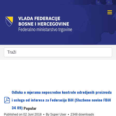
Odluka o mjerama neposredne kontrole odredjenih proizvoda
i usluga od interesa za Federaciju BiH (Sluzbene novine FBiH
pdf
34 09)
Popular
Published on 02 Juni 2018
By
Super User
2348 downloads