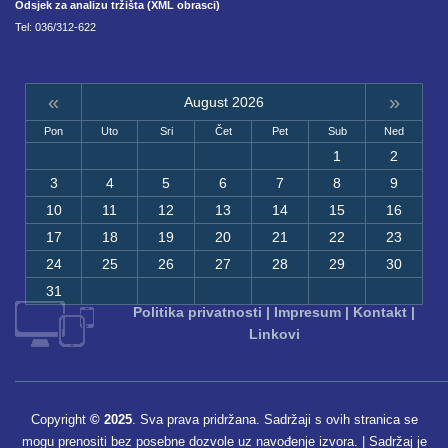
Odsjek za analizu tržišta (XML obrasci)
Tel: 036/312-622
«
»
August 2026
Pon
Uto
Sri
Čet
Pet
Sub
Ned
1
2
3
4
5
6
7
8
9
10
11
12
13
14
15
16
17
18
19
20
21
22
23
24
25
26
27
28
29
30
31
Politika privatnosti
|
Impresum
|
Kontakt
|
Linkovi
Copyright
© 2025
. Sva prava pridržana. Sadržaji s ovih stranica se
mogu prenositi bez posebne dozvole uz navođenje izvora. | Sadržaj je