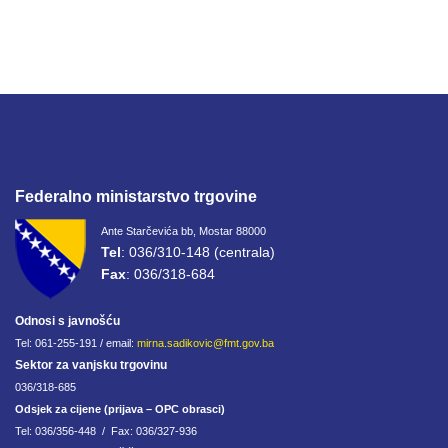
Federalno ministarstvo trgovine
Ante Starčevića bb, Mostar 88000
Tel
: 036/310-148 (centrala)
Fax
: 036/318-684
Odnosi s javnošću
Tel: 061-255-191 / email:
mirna.sadikovic@fmt.gov.ba
Sektor za vanjsku trgovinu
036/318-685
Odsjek za cijene (prijava – OPC obrasci)
Tel: 036/356-448 / Fax: 036/327-936